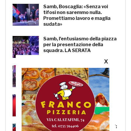
Samb, Boscaglia: «Senza voi
tifosi non saremmo nulla.
Promettiamo lavoro e maglia
sudata»
Samb, l’entusiasmo della piazza
per la presentazione della
squadra. LA SERATA
X
Samb, Massi: «State vicini alla
squadra. Stiamo lavorando per
crescere»
Samb, Lorenzo Sgarbi è
ufficiale: l’attaccante arriva in
prestito dal Napoli
Samb, la maglia Home 2026/27: