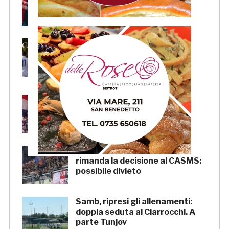
«Il sale sulla pelle, l’ardore negli
occhi»
Primavera 4, il calendario della
Samb: Folgore Caratese
all’esordio, prima trasferta a
Forlì
Samb, su il sipario: stasera la
presentazione della squadra in
piazza Giorgini
Pescara-Samb, l’Osservatorio
rimanda la decisione al CASMS:
possibile divieto
Samb, ripresi gli allenamenti:
doppia seduta al Ciarrocchi. A
parte Tunjov