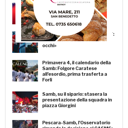
Samb, Lorenzo Sgarbi è
ufficiale: l’attaccante arriva in
prestito dal Napoli
Samb, la maglia Home 2026/27:
«Il sale sulla pelle, l’ardore negli
occhi»
Primavera 4, il calendario della
Samb: Folgore Caratese
all’esordio, prima trasferta a
Forlì
Samb, su il sipario: stasera la
presentazione della squadra in
piazza Giorgini
Pescara-Samb, l’Osservatorio