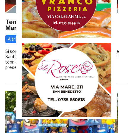
Tennis tavolo Paralimpico: la Stella del
Mare ai campionati italiani 2025
Altri
27 Maggio 2025
di
Enrico Tassotti
Si sono svolti il 22 e 23 Maggio presso il palasport Aldo De
Santis di Terni (centro federale FITET) i campionati italiani
tennis tavolo paralimpico 2025. La Stella del Mare si è
presentata all’appuntamento con […]