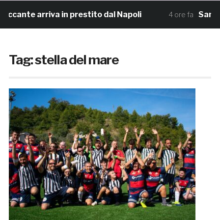
nte arriva in prestito dal Napoli
Samb, la ma
4 ore fa
Tag:
stella del mare