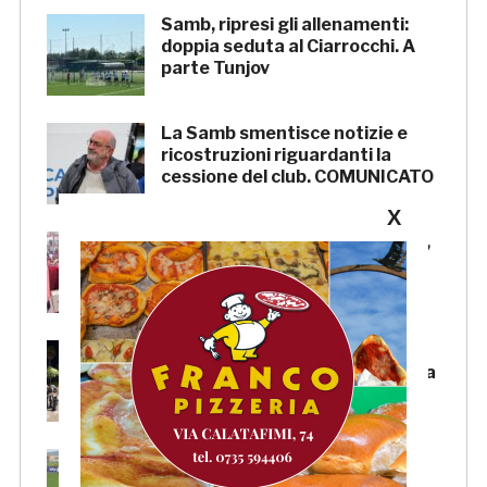
Samb, ripresi gli allenamenti:
doppia seduta al Ciarrocchi. A
parte Tunjov
La Samb smentisce notizie e
ricostruzioni riguardanti la
cessione del club. COMUNICATO
X
FOCUS – Giusto criticare Massi,
ma anche riconoscerne i meriti
Scacchi in piazza: giovedì 6
agosto appuntamento in piazza
Salvo D’Acquisto
La Serie C su Rai 2: alcune
partite di Lega Pro saranno