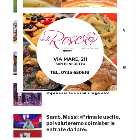
trasmesse in diretta
Beach Soccer AiCS: Lido del
Pescatore conquista il tricolore,
a Imperial Beach la Coppa Italia
Samb, il “doppio mercato” di
Andrea Mussi: per il d.s. un
grande lavoro anche sulle uscite
Samb, la presentazione della
squadra venerdì 7 agosto
Samb, Mussi: «Prima le uscite,
poi valuteremo col mister le
entrate da fare»