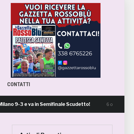
CONTATTI
o 9-3 e va in Semifinale Scudetto!
Samb, B
6 ore fa