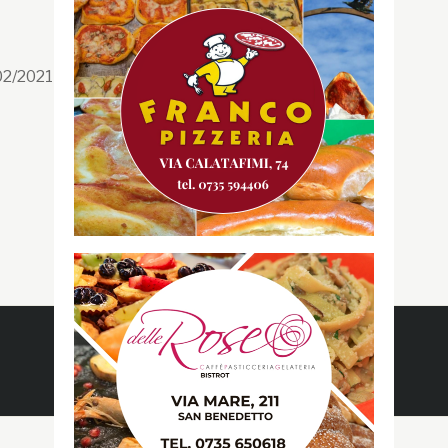
Segui la GRB
Facebook
/02/2021 n. 199/2021
Instagram
Twitter
Youtube
Gazzetta RossoBlù