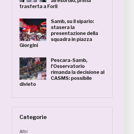
all’esordio, prima
trasferta a Forlì
Samb, su il sipario:
stasera la
presentazione della
squadra in piazza
Giorgini
Pescara-Samb,
l’Osservatorio
rimanda la decisione al
CASMS: possibile
divieto
Categorie
Altri