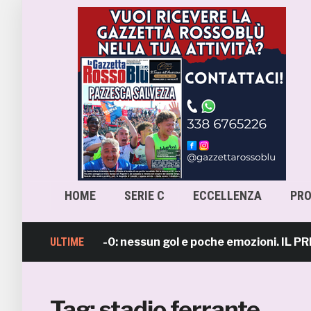
HOME
SERIE C
ECCELLENZA
PR
mb-Lanciano 0-0: nessun gol e poche emozioni. IL PRI
ULTIME
Tag:
stadio ferrante