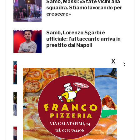
Samb, Massi: «State vicini alla
squadra. Stiamo lavorando per
crescere»
Samb, Lorenzo Sgarbi è
ufficiale: l’attaccante arriva in
prestito dal Napoli
X
Samb, la maglia Home 2026/27:
«Il sale sulla pelle, l’ardore negli
occhi»
Primavera 4, il calendario della
Samb: Folgore Caratese
all’esordio, prima trasferta a
Forlì
Samb, su il sipario: stasera la
presentazione della squadra in