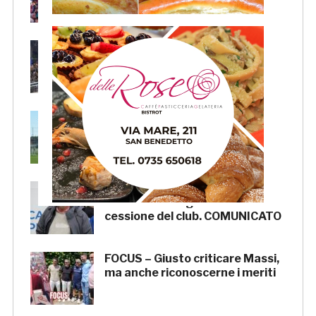
piazza Giorgini
Pescara-Samb, l’Osservatorio
rimanda la decisione al CASMS:
possibile divieto
Samb, ripresi gli allenamenti:
doppia seduta al Ciarrocchi. A
parte Tunjov
La Samb smentisce notizie e
ricostruzioni riguardanti la
cessione del club. COMUNICATO
FOCUS – Giusto criticare Massi,
ma anche riconoscerne i meriti