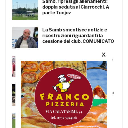
Samb, ripresi gli allenamenti:
doppia seduta al Ciarrocchi. A
parte Tunjov
La Samb smentisce notizie e
ricostruzioni riguardanti la
cessione del club. COMUNICATO
X
FOCUS – Giusto criticare Massi,
ma anche riconoscerne i meriti
Scacchi in piazza: giovedì 6
agosto appuntamento in piazza
Salvo D’Acquisto
La Serie C su Rai 2: alcune
partite di Lega Pro saranno
trasmesse in diretta