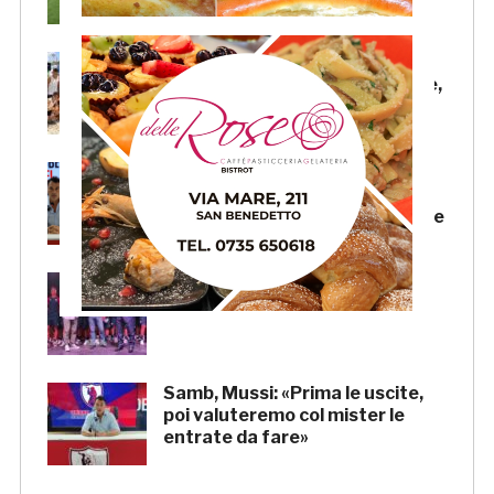
Beach Soccer AiCS: Lido del
Pescatore conquista il tricolore,
a Imperial Beach la Coppa Italia
Samb, il “doppio mercato” di
Andrea Mussi: per il d.s. un
grande lavoro anche sulle uscite
Samb, la presentazione della
squadra venerdì 7 agosto
Samb, Mussi: «Prima le uscite,
poi valuteremo col mister le
entrate da fare»