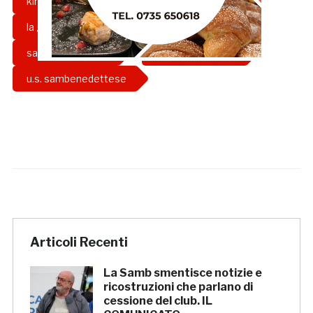
king samb soccer cup
la gazzetta rossoblu
Samb
sambenedettese
settore giovanile
u.s. sambenedettese
Articoli Recenti
La Samb smentisce notizie e
ricostruzioni che parlano di
cessione del club. IL