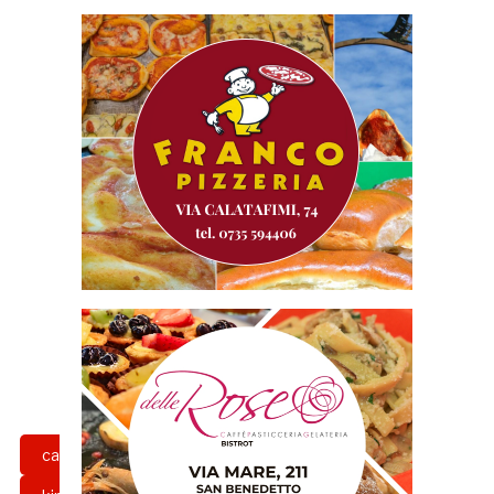
calcio
gazzetta rossoblu
grb