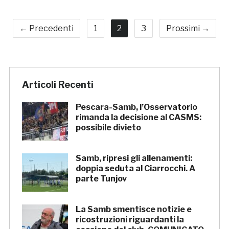
← Precedenti
1
2
3
Prossimi →
Articoli Recenti
Pescara-Samb, l’Osservatorio
rimanda la decisione al CASMS:
possibile divieto
Samb, ripresi gli allenamenti:
doppia seduta al Ciarrocchi. A
parte Tunjov
La Samb smentisce notizie e
ricostruzioni riguardanti la