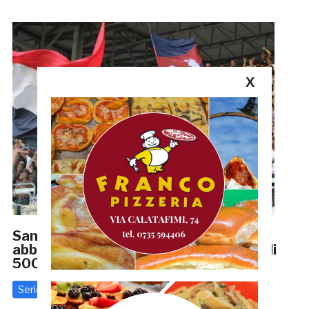
X
Samb, oltre ogni record: 3350
abbonamenti. Col Tivoli già sicure più di
5000 presenze
Serie D
16 Settembre 2023
di
Riccardo Mancini