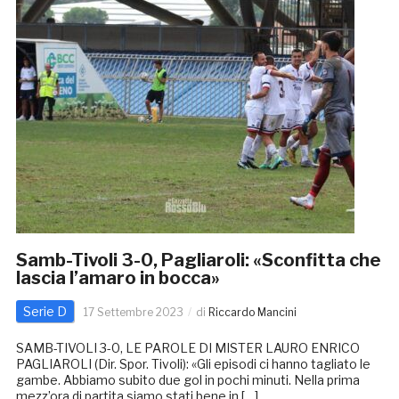
Samb-Tivoli 3-0, Pagliaroli: «Sconfitta che
lascia l’amaro in bocca»
Serie D
17 Settembre 2023
di
Riccardo Mancini
SAMB-TIVOLI 3-0, LE PAROLE DI MISTER LAURO ENRICO
PAGLIAROLI (Dir. Spor. Tivoli): «Gli episodi ci hanno tagliato le
gambe. Abbiamo subito due gol in pochi minuti. Nella prima
mezz’ora di partita siamo stati bene in […]