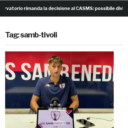
rio rimanda la decisione al CASMS: possibile divieto
Tag:
samb-tivoli