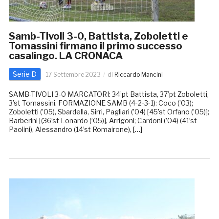
Samb-Tivoli 3-0, Battista, Zoboletti e
Tomassini firmano il primo successo
casalingo. LA CRONACA
Serie D
17 Settembre 2023
di
Riccardo Mancini
SAMB-TIVOLI 3-0 MARCATORI: 34’pt Battista, 37’pt Zoboletti,
3’st Tomassini. FORMAZIONE SAMB (4-2-3-1): Coco (’03);
Zoboletti (’05), Sbardella, Sirri, Pagliari (’04) [45’st Orfano (’05)];
Barberini [(36’st Lonardo (’05)], Arrigoni; Cardoni (’04) (41’st
Paolini), Alessandro (14’st Romairone), […]