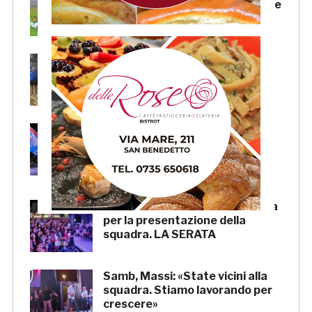
Faggioli (doppietta), Candellori e
Perrotta. LA CRONACA
La Samb Beach Soccer batte
Milano 9-3 e va in Semifinale
Scudetto!
Samb, Boscaglia: «Senza voi
tifosi non saremmo nulla.
Promettiamo lavoro e maglia
sudata»
Samb, l’entusiasmo della piazza
per la presentazione della
squadra. LA SERATA
Samb, Massi: «State vicini alla
squadra. Stiamo lavorando per
crescere»