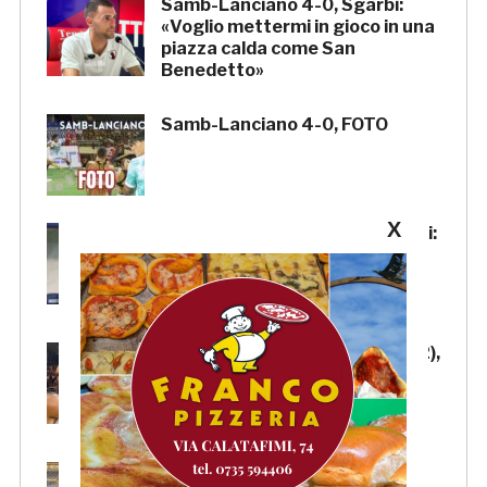
Samb-Lanciano 4-0, Sgarbi:
«Voglio mettermi in gioco in una
piazza calda come San
Benedetto»
Samb-Lanciano 4-0, FOTO
X
Samb-Lanciano 4-0, Pierantoni:
«Samb ben organizzata,
Boscaglia è un maestro di
tattica»
Samb-Lanciano 4-0: Faggioli (2),
Candellori e Perrotta in gol
nell’ultima amichevole.
CRONACA
Samb-Lanciano 4-0: in gol