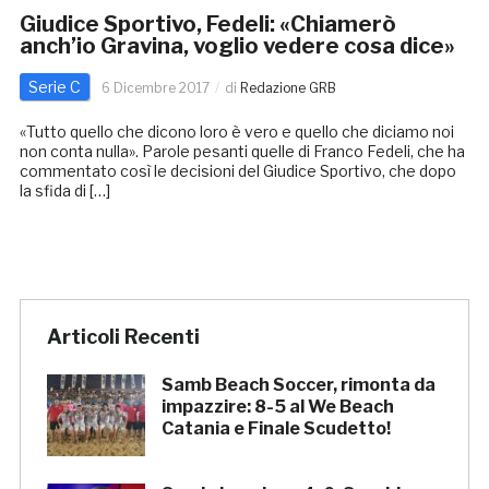
Giudice Sportivo, Fedeli: «Chiamerò
anch’io Gravina, voglio vedere cosa dice»
Serie C
6 Dicembre 2017
di
Redazione GRB
«Tutto quello che dicono loro è vero e quello che diciamo noi
non conta nulla». Parole pesanti quelle di Franco Fedeli, che ha
commentato così le decisioni del Giudice Sportivo, che dopo
la sfida di […]
Articoli Recenti
Samb Beach Soccer, rimonta da
impazzire: 8-5 al We Beach
Catania e Finale Scudetto!