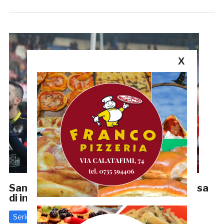
X
Samb, Eusepi: «Stiamo creando qualcosa
di importante. Qui mi sento a casa»
Serie D
16 Gennaio 2025
di
Riccardo Mancini