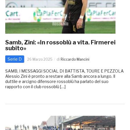
Samb, Zini: «In rossoblù a vita. Firmerei
subito»
Serie D
26 Marzo 2025
di
Riccardo Mancini
SAMB, I MESSAGGI SOCIAL DI BATTISTA, TOURE E PEZZOLA
Alessio Zini è pronto a restare alla Samb ancora a lungo. Il
duttile e arcigno difensore rossoblù ha parlato del suo
rapporto con il club rossoblù […]