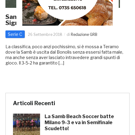
Samb-Vis Pesaro, LE PROBABILI: da
Signori a Stanco, i dubbi di Magi
Serie C
26 Settembre 2018
di
Redazione GRB
La classifica, poco anzi pochissimo, si è mossa a Teramo
dove la Samb è uscita dal Bonolis senza essersi fatta male,
ma anche senza aver lasciato intravedere grandi spunti di
gioco. Il 3-5-2 ha garantito […]
Articoli Recenti
La Samb Beach Soccer batte
Milano 9-3 e va in Semifinale
Scudetto!