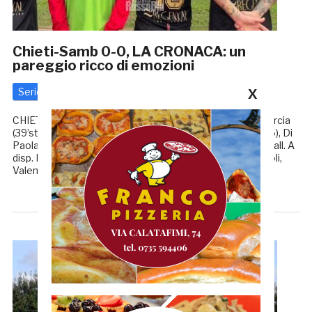
Chieti-Samb 0-0, LA CRONACA: un
pareggio ricco di emozioni
Serie D
X
10 Novembre 2024
di
Riccardo Mancini
CHIETI-SAMB 0-0 CHIETI (4-4-2): Servalli (’04); Della Quercia
(39’st Oddo), Schiavino, Sini, Guerriero (’05); Casciano (’06), Di
Paolantonio, Donsah (14’st Toure), Forgione; Ceccarelli, Fall. A
disp. Manzari, Cordova, Gibilterra, Di Matteo, Caiazza, Arioli,
Valentini. All. […]