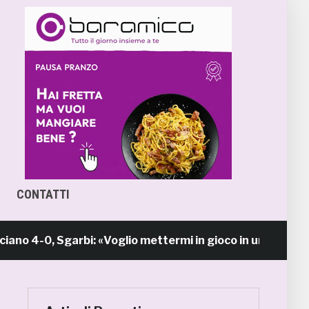
CONTATTI
 4-0, Sgarbi: «Voglio mettermi in gioco in una piazza c