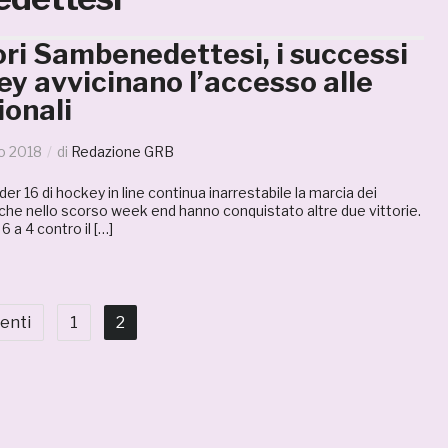
ri Sambenedettesi, i successi
ey avvicinano l’accesso alle
ionali
o 2018
di
Redazione GRB
r 16 di hockey in line continua inarrestabile la marcia dei
che nello scorso week end hanno conquistato altre due vittorie.
6 a 4 contro il […]
enti
1
2