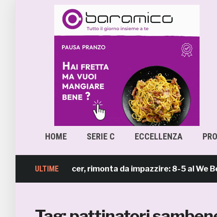
HOME
SERIE C
ECCELLENZA
PR
amb Beach Soccer, rimonta da impazzire: 8-5 al We Beach
ULTIME
Tag:
pattinatori samben