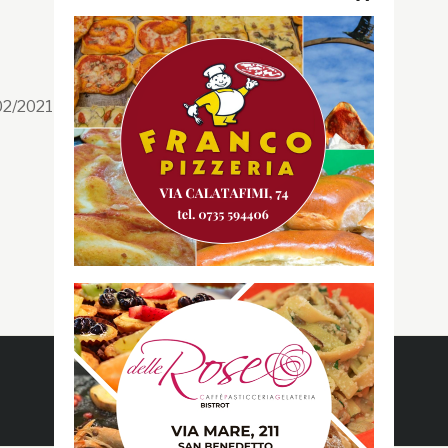
Segui la GRB
Facebook
/02/2021 n. 199/2021
Instagram
Twitter
Youtube
Gazzetta RossoBlù