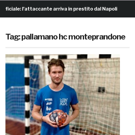
: l’attaccante arriva in prestito dal Napoli
8 ore fa
Tag:
pallamano hc monteprandone