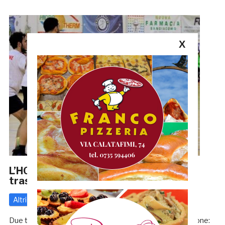
X
L’HC Monteprandone riparte dalla
trasferta contro il Guardiagrele
Altri
6 Febbraio 2020
di
Enrico Tassotti
Due trasferte che valgono un pezzo grande così di stagione: