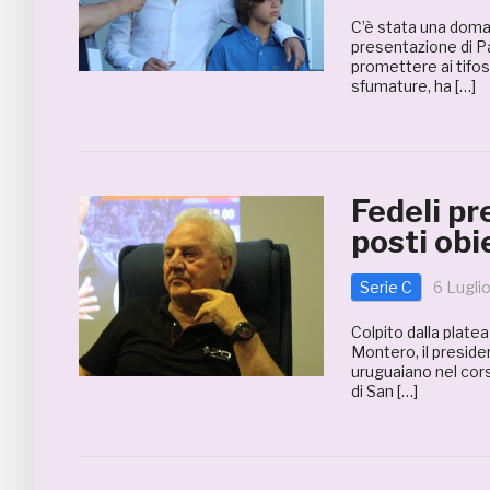
C’è stata una doma
presentazione di P
promettere ai tifos
sfumature, ha […]
Fedeli p
posti obi
Serie C
6 Lugli
Colpito dalla plate
Montero, il preside
uruguaiano nel cors
di San […]