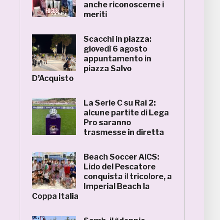
anche riconoscerne i
meriti
Scacchi in piazza:
giovedì 6 agosto
appuntamento in
piazza Salvo
D’Acquisto
La Serie C su Rai 2:
alcune partite di Lega
Pro saranno
trasmesse in diretta
Beach Soccer AiCS:
Lido del Pescatore
conquista il tricolore, a
Imperial Beach la
Coppa Italia