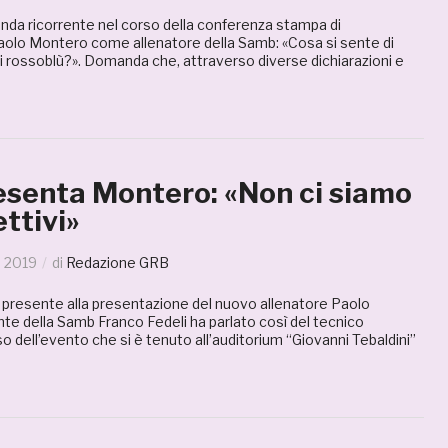
nda ricorrente nel corso della conferenza stampa di
aolo Montero come allenatore della Samb: «Cosa si sente di
i rossoblù?». Domanda che, attraverso diverse dichiarazioni e
resenta Montero: «Non ci siamo
ettivi»
o 2019
di
Redazione GRB
a presente alla presentazione del nuovo allenatore Paolo
nte della Samb Franco Fedeli ha parlato così del tecnico
o dell’evento che si è tenuto all’auditorium “Giovanni Tebaldini”