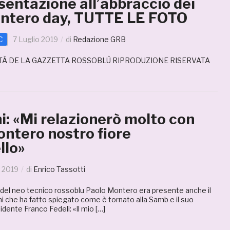
sentazione all’abbraccio dei
Montero day, TUTTE LE FOTO
C
7 Luglio 2019
di
Redazione GRB
TÀ DE LA GAZZETTA ROSSOBLÙ RIPRODUZIONE RISERVATA
ni: «Mi relazionerò molto con
ontero nostro fiore
llo»
o 2019
di
Enrico Tassotti
 del neo tecnico rossoblu Paolo Montero era presente anche il
ni che ha fatto spiegato come è tornato alla Samb e il suo
idente Franco Fedeli: «Il mio […]