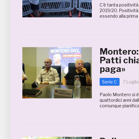
C’è tanta positività
2019/20. Positività
essendo alla prima 
Montero: 
Patti chia
paga»
Serie C
7 Lugli
Paolo Montero si è
quattordici anni dall
comunque pianifica