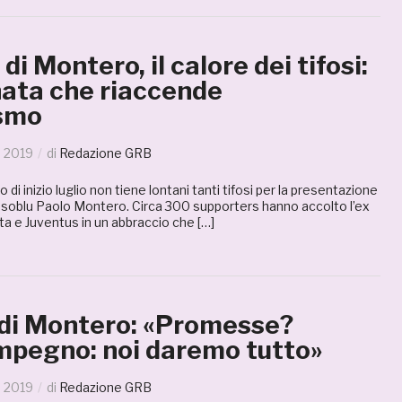
di Montero, il calore dei tifosi:
nata che riaccende
asmo
o 2019
di
Redazione GRB
di inizio luglio non tiene lontani tanti tifosi per la presentazione
ssoblu Paolo Montero. Circa 300 supporters hanno accolto l’ex
nta e Juventus in un abbraccio che […]
 di Montero: «Promesse?
impegno: noi daremo tutto»
o 2019
di
Redazione GRB