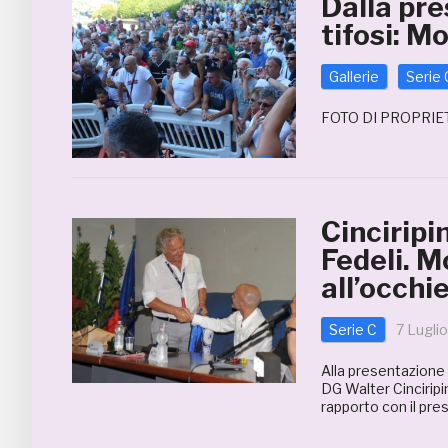
Dalla pre
tifosi: 
Gallerie
Serie 
FOTO DI PROPRIE
Cinciripi
Fedeli. M
all’occhie
Serie C
7 Lugli
Alla presentazione
DG Walter Cinciripi
rapporto con il pres