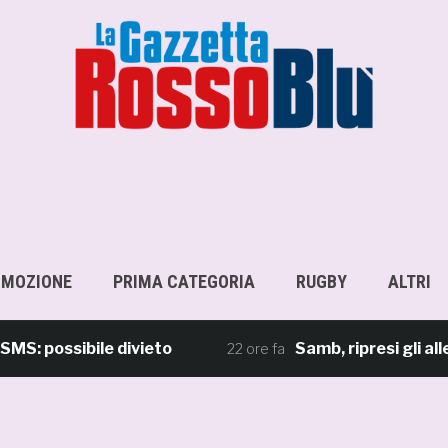
OMOZIONE
PRIMA CATEGORIA
RUGBY
ALTRI
ossibile divieto
Samb, ripresi gli allename
22 ore fa