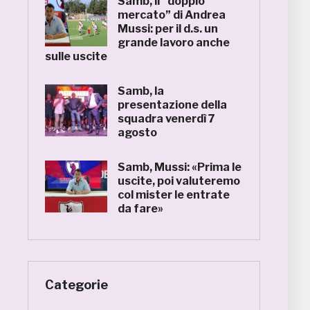
Samb, il “doppio
mercato” di Andrea
Mussi: per il d.s. un
grande lavoro anche
sulle uscite
Samb, la
presentazione della
squadra venerdì 7
agosto
Samb, Mussi: «Prima le
uscite, poi valuteremo
col mister le entrate
da fare»
Categorie