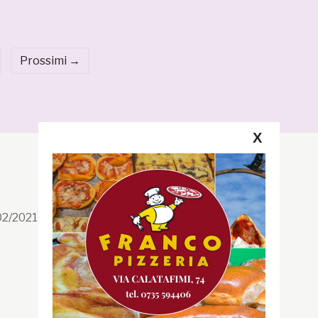
Prossimi →
X
Segui la GRB
Facebook
/02/2021 n. 199/2021
Instagram
Twitter