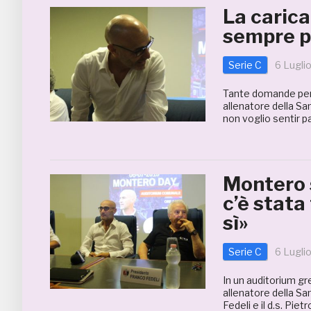
La caric
sempre p
Serie C
6 Lugli
Tante domande per
allenatore della S
non voglio sentir pa
Montero 
c’è stata
sì»
Serie C
6 Lugli
In un auditorium g
allenatore della Sa
Fedeli e il d.s. Pie