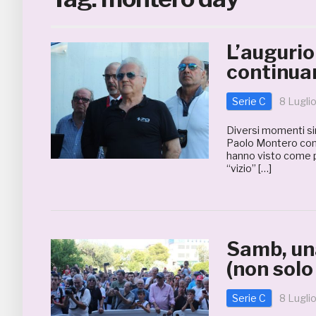
L’augurio
continuar
Serie C
8 Lugli
Diversi momenti sim
Paolo Montero come
hanno visto come pr
“vizio” […]
Samb, una
(non solo
Serie C
8 Lugli