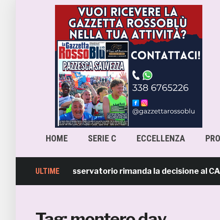
HOME
SERIE C
ECCELLENZA
PR
ra-Samb, l’Osservatorio rimanda la decisione al CASMS: p
ULTIME
Tag:
montero day