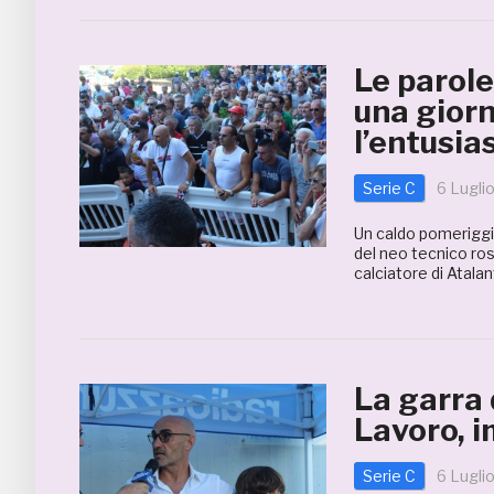
Le parole 
una gior
l’entusi
Serie C
6 Lugli
Un caldo pomeriggio 
del neo tecnico ro
calciatore di Atala
La garra
Lavoro, 
Serie C
6 Lugli