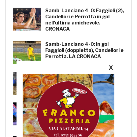
Samb-Lanciano 4-0: Faggioli (2),
Candellori e Perrotta in gol
nell’ultima amichevole.
CRONACA
Samb-Lanciano 4-0: in gol
Faggioli (doppietta), Candellori e
Perrotta. LA CRONACA
X
La Samb Beach Soccer batte
Milano 9-3 e va in Semifinale
Scudetto!
Samb, Boscaglia: «Senza voi
tifosi non saremmo nulla.
Promettiamo lavoro e maglia
sudata»