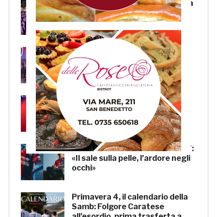
Samb, l’entusiasmo della piazza
per la presentazione della
squadra. LA SERATA
Samb, Massi: «State vicini alla
squadra. Stiamo lavorando per
crescere»
Samb, Lorenzo Sgarbi è
ufficiale: l’attaccante arriva in
prestito dal Napoli
Samb, la maglia Home 2026/27:
«Il sale sulla pelle, l’ardore negli
occhi»
Primavera 4, il calendario della
Samb: Folgore Caratese
all’esordio, prima trasferta a