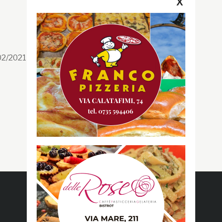
X
Segui la GRB
Facebook
/02/2021 n. 199/2021
Instagram
Twitter
Youtube
Gazzetta RossoBlù