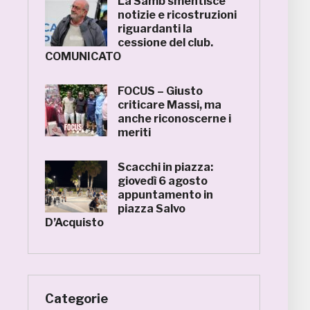
La Samb smentisce
notizie e ricostruzioni
riguardanti la
cessione del club.
COMUNICATO
FOCUS – Giusto
criticare Massi, ma
anche riconoscerne i
meriti
Scacchi in piazza:
giovedì 6 agosto
appuntamento in
piazza Salvo
D’Acquisto
Categorie