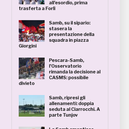
all’esordio, prima
trasferta a Forlì
Samb, su il sipario:
stasera la
presentazione della
squadra in piazza
Giorgini
Pescara-Samb,
l’Osservatorio
rimanda la decisione al
CASMS: possibile
divieto
Samb, ripresi gli
allenamenti: doppia
seduta al Ciarrocchi. A
parte Tunjov