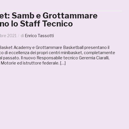
et: Samb e Grottammare
o lo Staff Tecnico
bre 2021
di
Enrico Tassotti
sket Academy e Grottammare Basketball presentano il
co di eccellenza dei propri centri minibasket, completamente
al passato. Il nuovo Responsabile tecnico Geremia Ciaralli,
 Motorie ed istruttore federale. […]