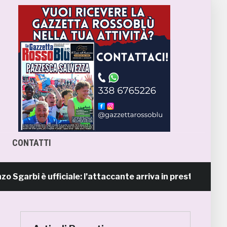
CONTATTI
arbi è ufficiale: l’attaccante arriva in prestito dal Napol