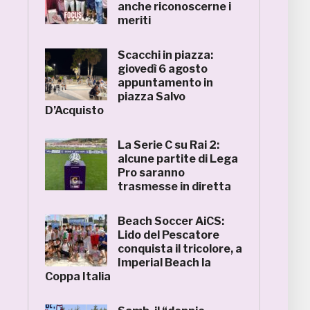
anche riconoscerne i
meriti
Scacchi in piazza:
giovedì 6 agosto
appuntamento in
piazza Salvo
D’Acquisto
La Serie C su Rai 2:
alcune partite di Lega
Pro saranno
trasmesse in diretta
Beach Soccer AiCS:
Lido del Pescatore
conquista il tricolore, a
Imperial Beach la
Coppa Italia