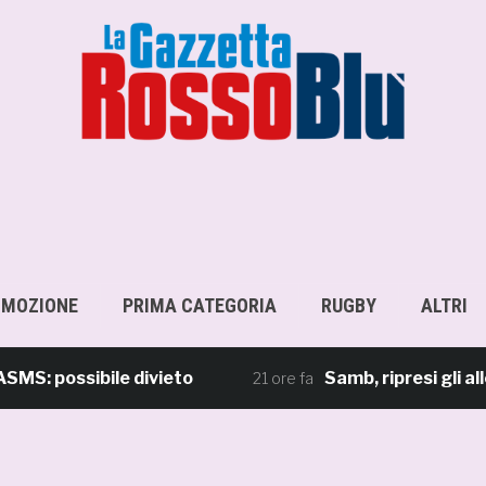
OMOZIONE
PRIMA CATEGORIA
RUGBY
ALTRI
possibile divieto
Samb, ripresi gli allenam
21 ore fa