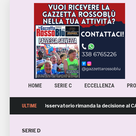
HOME
SERIE C
ECCELLENZA
PR
ra-Samb, l’Osservatorio rimanda la decisione al CASMS: 
ULTIME
SERIE D