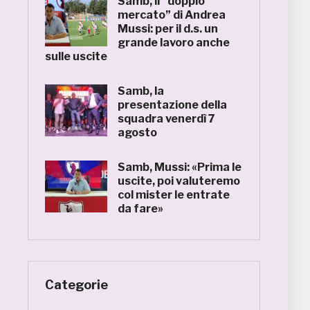
Samb, il “doppio
mercato” di Andrea
Mussi: per il d.s. un
grande lavoro anche
sulle uscite
Samb, la
presentazione della
squadra venerdì 7
agosto
Samb, Mussi: «Prima le
uscite, poi valuteremo
col mister le entrate
da fare»
Categorie