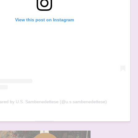
View this post on Instagram
hared by U.S. Sambenedettese (@u.s.sambenedettese)