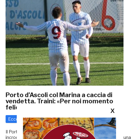
Porto d’Ascoli col Marina a caccia di
vendetta. Traini: «Per noi momento
felice»
X
Eccellenza
7 Marzo 2018
di
Redazione GRB
Il Porto d’Ascoli dovrà aspettare qualche giorno prima di
incrociare i tacchetti col Marina in quella che rappresenta una