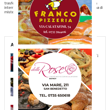
trasferta decisamente importante. La cocente sconfitta
interna dell’andata rappresentò l’ultima gara sulla panchina di
mister Pergolizzi […]
Articoli Recenti
Samb, la maglia Home 2026/27:
«Il sale sulla pelle, l’ardore negli
occhi»
Primavera 4, il calendario della
Samb: Folgore Caratese
all’esordio, prima trasferta a
Forlì
Samb, su il sipario: stasera la