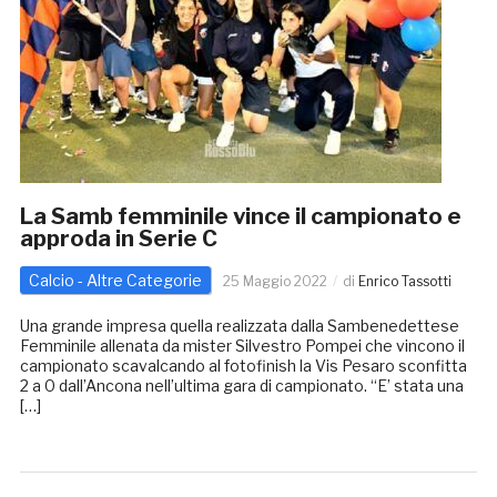
La Samb femminile vince il campionato e
approda in Serie C
Calcio - Altre Categorie
25 Maggio 2022
di
Enrico Tassotti
Una grande impresa quella realizzata dalla Sambenedettese
Femminile allenata da mister Silvestro Pompei che vincono il
campionato scavalcando al fotofinish la Vis Pesaro sconfitta
2 a 0 dall’Ancona nell’ultima gara di campionato. “E’ stata una
[…]