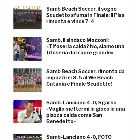
Samb Beach Soccer, il sogno
Scudetto sfuma in Finale: il Pisa
rimonta e vince 7-4
Samb, il sindaco Mozzoni:
«Tifoseria calda? No, siamo una
tifoseria dal cuore grande»
Samb Beach Soccer, rimonta da
impazzire: 8-5 al We Beach
Catania e Finale Scudetto!
Samb-Lanciano 4-0, Sgarbi:
«Voglio mettermi in gioco in una
piazza calda come San
Benedetto»
Samb-Lanciano 4-0, FOTO