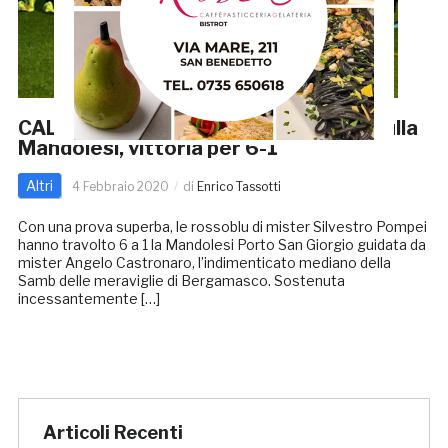
CALCIO FEMMINILE: Samb a valanga sulla
Mandolesi, vittoria per 6-1
Altri
4 Febbraio 2020
di
Enrico Tassotti
Con una prova superba, le rossoblu di mister Silvestro Pompei
hanno travolto 6 a 1 la Mandolesi Porto San Giorgio guidata da
mister Angelo Castronaro, l’indimenticato mediano della
Samb delle meraviglie di Bergamasco. Sostenuta
incessantemente […]
Articoli Recenti