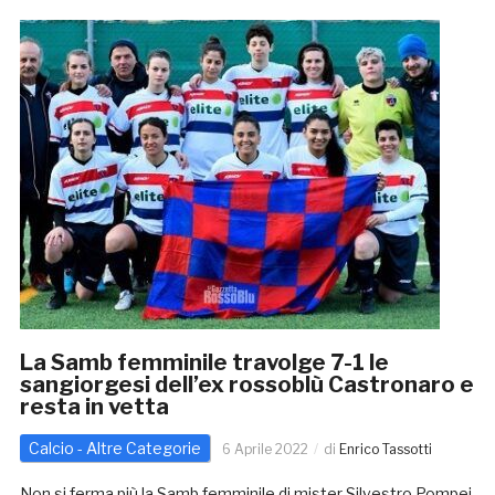
La Samb femminile travolge 7-1 le
sangiorgesi dell’ex rossoblù Castronaro e
resta in vetta
Calcio - Altre Categorie
6 Aprile 2022
di
Enrico Tassotti
Non si ferma più la Samb femminile di mister Silvestro Pompei