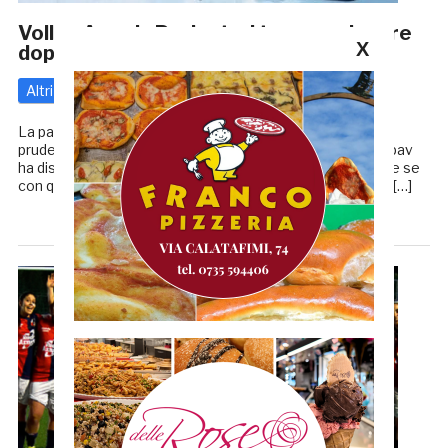
Volley Angels Project: si torna a giocare
X
dopo lo stop
Altri
3 Marzo 2020
di
Enrico Tassotti
La pallavolo torna in campo. Dopo la settimana di stop
prudenziale, viste le preoccupazioni da corona virus, la Fipav
ha disposto che i campionati possano ricominciare, anche se
con qualche precauzione riguardanti le zone interessate […]