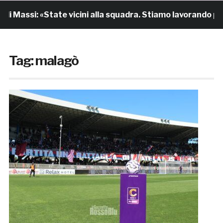
 Massi: «State vicini alla squadra. Stiamo lavorando per c
Tag:
malagò