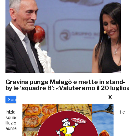
Gravina punge Malagò e mette in stand-
by le ‘squadre B’: «Valuteremo il 20 luglio»
X
Serie C
4 Maggio 2018
di
Redazione GRB
Inizia già a prendere forma la Serie C del futuro. Tra format e
squadre, parametri economici da rivedere, proposte ed
illazioni, una idea si è fatta larga prepotentemente per
aumentare l’appeal e la competizione: l’introduzione […]