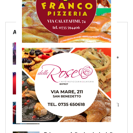
Articoli Recenti
Samb, l’intervento di Massi:
«State vicini alla squadra.
Stiamo lavorando per crescere»
Samb, Lorenzo Sgarbi è
ufficiale: l’attaccante arriva in
prestito dal Napoli
Samb, la maglia Home 2026/27:
«Il sale sulla pelle, l’ardore negli
occhi»