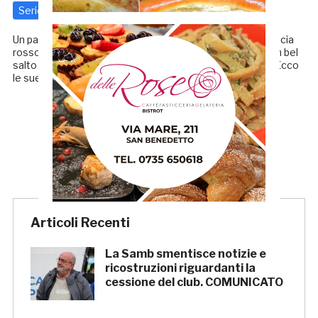
Serie C
7 Dicembre 2017
di
Redazione GRB
Un passo indietro. Prima di diventare il “trattore” della fascia
rossoblù sambenedettese arava quella di Lumezzane. Un bel
salto se si parla di ambiente ed ambizioni per Rapisarda. Ecco
le sue parole a VeraTv «A […]
← Precedenti
1
2
Articoli Recenti
La Samb smentisce notizie e
ricostruzioni riguardanti la
cessione del club. COMUNICATO