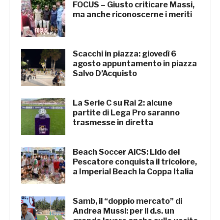
FOCUS – Giusto criticare Massi,
ma anche riconoscerne i meriti
Scacchi in piazza: giovedì 6
agosto appuntamento in piazza
Salvo D’Acquisto
La Serie C su Rai 2: alcune
partite di Lega Pro saranno
trasmesse in diretta
Beach Soccer AiCS: Lido del
Pescatore conquista il tricolore,
a Imperial Beach la Coppa Italia
Samb, il “doppio mercato” di
Andrea Mussi: per il d.s. un