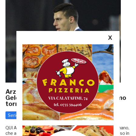
X
Arzignano-Samb, LE PROBABILI –
Gelonese al posto di Angiulli, Di Massimo
torna titolare
Serie C
26 Gennaio 2020
di
Redazione GRB
QUI ARZIGNANO – Un giorno di riposo in meno per l’Arzignano,
che affronta la Samb dopo aver ottenuto un punto prezioso in