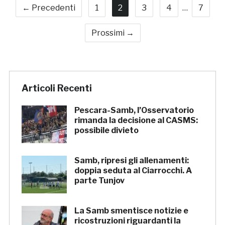
← Precedenti
1
2
3
4
…
7
Prossimi →
Articoli Recenti
Pescara-Samb, l’Osservatorio
rimanda la decisione al CASMS:
possibile divieto
Samb, ripresi gli allenamenti:
doppia seduta al Ciarrocchi. A
parte Tunjov
La Samb smentisce notizie e
ricostruzioni riguardanti la