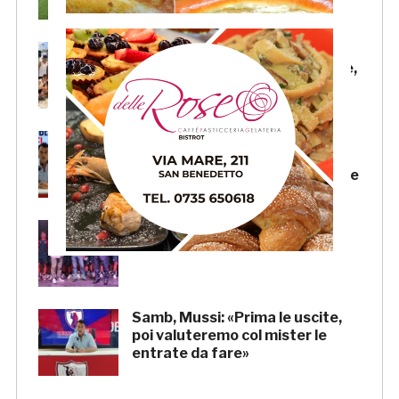
Beach Soccer AiCS: Lido del
Pescatore conquista il tricolore,
a Imperial Beach la Coppa Italia
Samb, il “doppio mercato” di
Andrea Mussi: per il d.s. un
grande lavoro anche sulle uscite
Samb, la presentazione della
squadra venerdì 7 agosto
Samb, Mussi: «Prima le uscite,
poi valuteremo col mister le
entrate da fare»