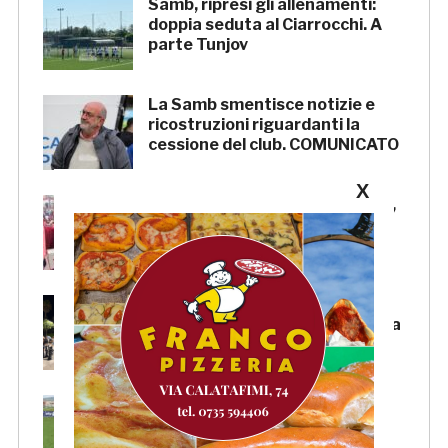
Samb, ripresi gli allenamenti:
doppia seduta al Ciarrocchi. A
parte Tunjov
La Samb smentisce notizie e
ricostruzioni riguardanti la
cessione del club. COMUNICATO
X
FOCUS – Giusto criticare Massi,
ma anche riconoscerne i meriti
Scacchi in piazza: giovedì 6
agosto appuntamento in piazza
Salvo D’Acquisto
La Serie C su Rai 2: alcune
partite di Lega Pro saranno
trasmesse in diretta