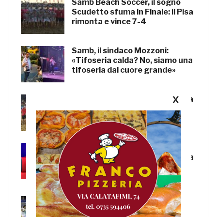
Samb Beach Soccer, il sogno
Scudetto sfuma in Finale: il Pisa
rimonta e vince 7-4
Samb, il sindaco Mozzoni:
«Tifoseria calda? No, siamo una
tifoseria dal cuore grande»
X
Samb Beach Soccer, rimonta da
impazzire: 8-5 al We Beach
Catania e Finale Scudetto!
Samb-Lanciano 4-0, Sgarbi:
«Voglio mettermi in gioco in una
piazza calda come San
Benedetto»
Samb-Lanciano 4-0, FOTO