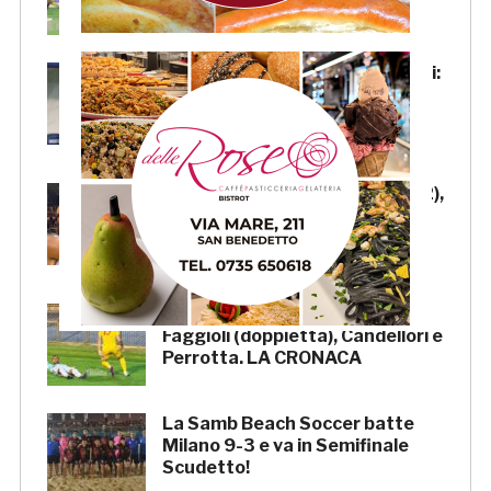
Samb-Lanciano 4-0, Pierantoni:
«Samb ben organizzata,
Boscaglia è un maestro di
tattica»
Samb-Lanciano 4-0: Faggioli (2),
Candellori e Perrotta in gol
nell’ultima amichevole.
CRONACA
Samb-Lanciano 4-0: in gol
Faggioli (doppietta), Candellori e
Perrotta. LA CRONACA
La Samb Beach Soccer batte
Milano 9-3 e va in Semifinale
Scudetto!