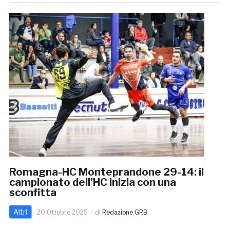
Romagna-HC Monteprandone 29-14: il
campionato dell’HC inizia con una
sconfitta
Altri
20 Ottobre 2025
di
Redazione GRB