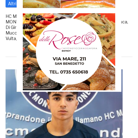
Altri
10 Novembre 2025
di
Redazione GRB
HC MONTEPRANDONE-CUS PALERMO 38-33 HC
MONTEPRANDONE: Cani, Balò 2, Bini, Capocasa, Di Gialluca,
Di Girolamo 7, Fares, Gavuglio, Grilli, Landeiro 6, Macera,
Muccitelli 11, Romussi 6, Salladini 4, Tritto, Salazar 2. All.
Vultaggio. CUS PALERMO: […]