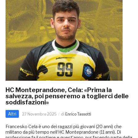
HC Monteprandone, Cela: «Prima la
salvezza, poi penseremo a toglierci delle
soddisfazioni»
Altri
27 Novembre 2025
di
Enrico Tassotti
Francesko Cela è uno dei ragazzi più giovani (20 anni) che
militano da più tempo nell‘HC Monteprandone (11 anni). Di
professione fa il portiere e quest’anno, pur facendo parte della