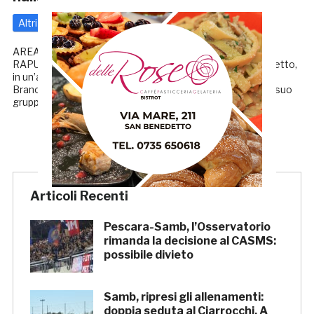
Altri
Serie D
21 Gennaio 2023
di
Redazione GRB
AREA BRANCADORO ACQUISTATA DAL GRUPPO
RAPULLINO «Il mio obiettivo è realizzare un grande progetto,
in un’area strategica». Così Luigi Rapullino parla dell’area
Brancadoro, che pochi giorni fa si è aggiudicato all’asta il suo
gruppo imprenditoriale, […]
Articoli Recenti
Pescara-Samb, l’Osservatorio
rimanda la decisione al CASMS:
possibile divieto
Samb, ripresi gli allenamenti:
doppia seduta al Ciarrocchi. A