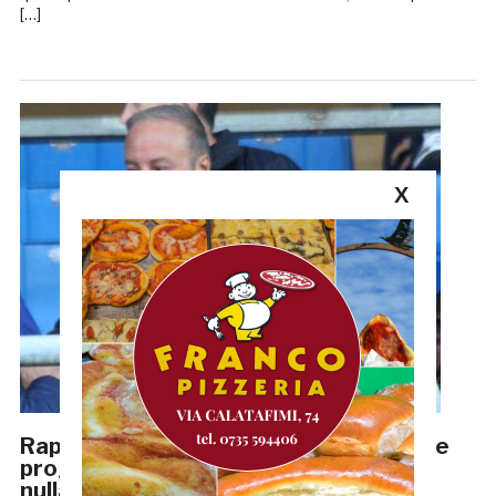
[…]
X
Rapullino: «Area Brancadoro, un grande
progetto. Ma con la Samb non c’entra
nulla»