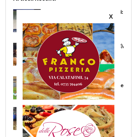
Samb-Lanciano 4-0, Pierantoni:
X
«Samb ben organizzata,
Boscaglia è un maestro di
tattica»
Samb-Lanciano 4-0: Faggioli (2),
Candellori e Perrotta in gol
nell’ultima amichevole.
CRONACA
Samb-Lanciano 4-0: in gol
Faggioli (doppietta), Candellori e
Perrotta. LA CRONACA
La Samb Beach Soccer batte
Milano 9-3 e va in Semifinale
Scudetto!