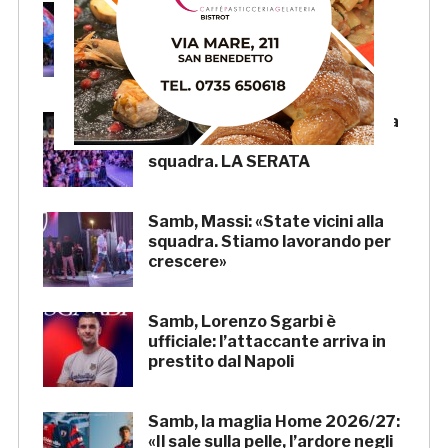
Samb, Boscaglia: «Senza voi
tifosi non saremmo nulla.
Promettiamo lavoro e maglia
sudata»
Samb, l’entusiasmo della piazza
per la presentazione della
squadra. LA SERATA
Samb, Massi: «State vicini alla
squadra. Stiamo lavorando per
crescere»
Samb, Lorenzo Sgarbi è
ufficiale: l’attaccante arriva in
prestito dal Napoli
Samb, la maglia Home 2026/27:
«Il sale sulla pelle, l’ardore negli