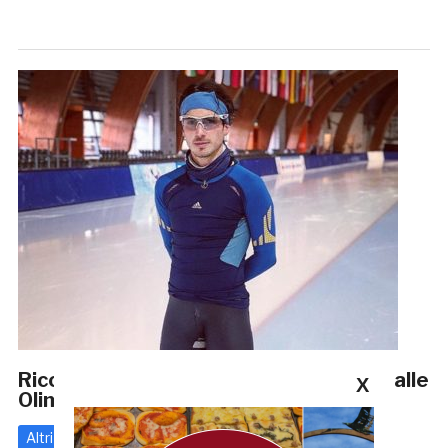
Riccardo Bugari porta San Benedetto alle
X
Olimpiadi: «Non me ne rendo conto»
Altri
24 Gennaio 2018
di
Redazione GRB