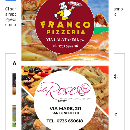
Ci sarà anche la bandiera rossoblù, tra le tante che si uniranno
a rappresentare il tricolore azzurro alle olimpiadi invernali di
Pyeongchang 2018, al via il 9 Febbraio, grazie al
sambenedettese Riccardo Bugari, qualificatosi nel […]
Articoli Recenti
Samb-Lanciano 4-0: Faggioli (2),
Candellori e Perrotta in gol
nell’ultima amichevole.
CRONACA
Samb-Lanciano 4-0: in gol
Faggioli (doppietta), Candellori e
Perrotta. LA CRONACA