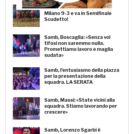
La Samb Beach Soccer batte
Milano 9-3 e va in Semifinale
Scudetto!
Samb, Boscaglia: «Senza voi
tifosi non saremmo nulla.
Promettiamo lavoro e maglia
sudata»
Samb, l’entusiasmo della piazza
per la presentazione della
squadra. LA SERATA
Samb, Massi: «State vicini alla
squadra. Stiamo lavorando per
crescere»
Samb, Lorenzo Sgarbi è