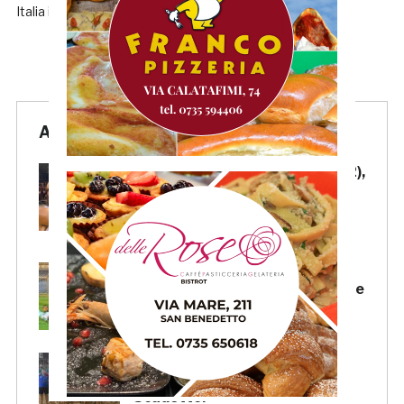
Italia in […]
Articoli Recenti
Samb-Lanciano 4-0: Faggioli (2),
Candellori e Perrotta in gol
nell’ultima amichevole.
CRONACA
Samb-Lanciano 4-0: in gol
Faggioli (doppietta), Candellori e
Perrotta. LA CRONACA
La Samb Beach Soccer batte
Milano 9-3 e va in Semifinale
Scudetto!