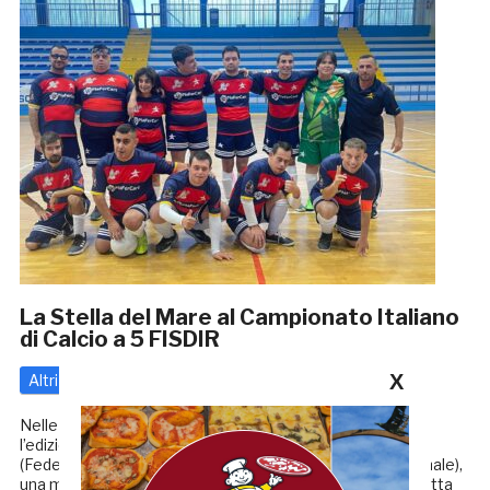
La Stella del Mare al Campionato Italiano
di Calcio a 5 FISDIR
X
Altri
21 Ottobre 2025
di
Enrico Tassotti
Nelle giornate 17-18-19 Ottobre si è svolta a Pescara
l’edizione 2025 del Campionato Italiano Calcio a 5 FISDIR
(Federazione Italiana Sport Disabilità Intellettivo Relazionale),
una manifestazione che ha riunito atleti provenienti da tutta