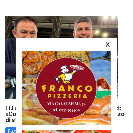
X
Fi.Fa. Security URSBT, Edoardo Spinozzi:
«Contro L’Aquila scriviamo un altro pezzo
di storia»
Rugby
8 Aprile 2026
di
Enrico Tassotti