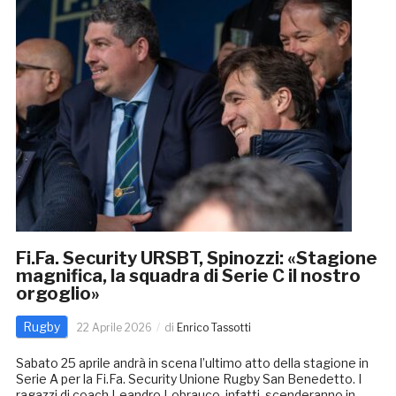
Fi.Fa. Security URSBT, Spinozzi: «Stagione
magnifica, la squadra di Serie C il nostro
orgoglio»
Rugby
22 Aprile 2026
di
Enrico Tassotti
Sabato 25 aprile andrà in scena l’ultimo atto della stagione in
Serie A per la Fi.Fa. Security Unione Rugby San Benedetto. I
ragazzi di coach Leandro Lobrauco, infatti, scenderanno in