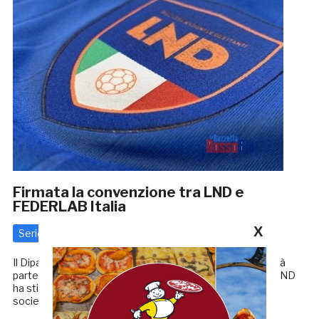
Firmata la convenzione tra LND e
FEDERLAB Italia
X
Serie D
8 Dicembre 2020
di
Enrico Tassotti
Il Dipartimento Interregionale comunica a tutte le società
partecipanti al Campionato di Serie D 2020/2021 che la LND
ha stipulato una convenzione a disposizione di ciascuna
società con la FEDERLAB Italia, in nome e per […]