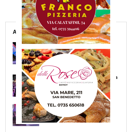
Articoli Recenti
Samb, Boscaglia: «Senza voi
tifosi non saremmo nulla.
Promettiamo lavoro e maglia
sudata»
Samb, l’entusiasmo della piazza
per la presentazione della
squadra. LA SERATA
Samb, Massi: «State vicini alla
squadra. Stiamo lavorando per
crescere»