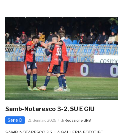
Samb-Notaresco 3-2, SU E GIÙ
Serie D
21 Gennaio 2025
di
Redazione GRB
SAMB-NOTARESCO 3-2, LA GALLERIA FOTOTIFO