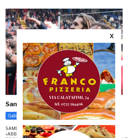
X
Samb-Notaresco 3-2, TUTTE LE FOTO
Gallerie
Serie D
20 Gennaio 2025
di
Redazione GRB
SAMB-NOTARESCO 3-2, LA CRONACA PALLADINI:
«ABBIAMO CONCESSO UN PO’ TROPPO» FOTO DI