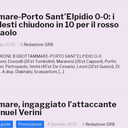
are-Porto Sant’Elpidio 0-0: i
esti chiudono in 10 per il rosso
paolo
aio 2025
di
Redazione GRB
IRONE B GROTTAMMARE-PORTO SANT’ELPIDIO 0-0
Donzelli (26’st Tombolini), Maranesi (26’st Capponi), Porfiri,
ri, Pietropaolo, Verini (45’st De Cesaris), Leoni (32’st Guenci), Di
). A disp. Diakhaby, Scarpantoni, […]
are, ingaggiato l’attaccante
nuel Verini
egorie
Promozione
4 Gennaio 2025
di
Redazione GRB