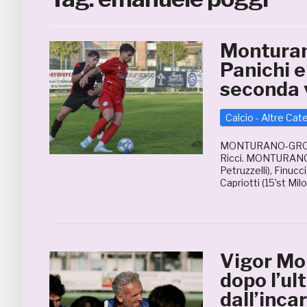
Monturan
Panichi e
seconda v
Calcio - Altre Cat
MONTURANO-GROTTA
Ricci. MONTURANO: S
Petruzzelli), Finucci
Capriotti (15’st Mi
Vigor Mo
dopo l’ul
dall’inca