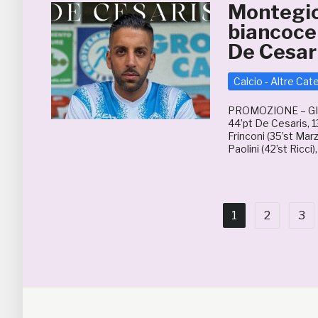
Montegio
biancocel
De Cesar
Calcio - Altre Cat
PROMOZIONE – G
44’pt De Cesaris, 13
Frinconi (35’st Marz
Paolini (42’st Ricci)
1
2
3