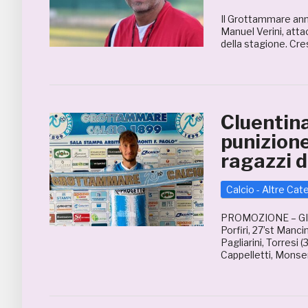
Il Grottammare annun
Manuel Verini, att
della stagione. Cres
Cluentin
punizione
ragazzi d
Calcio - Altre Cat
PROMOZIONE – GI
Porfiri, 27’st Manci
Pagliarini, Torresi 
Cappelletti, Monser