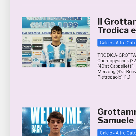
Il Grotta
Trodica e
Calcio - Altre Cat
TRODICA-GROTTAMM
Chornopyschuk (32’s
(40’st Cappelletti),
Merzoug (3’st Bonvi
Pietropaolo), […]
Grottamm
Samuele 
Calcio - Altre Cat