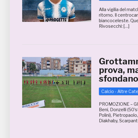
Alla vigilia del ma
ritorno. Il centro
biancoceleste. Que
Rivosecchi: […]
Grottamm
prova, ma
sfondan
Calcio - Altre Cat
PROMOZIONE – G
Beni, Donzelli (50’s
Polini), Pietropaolo,
Diakhaby, Scarpanto