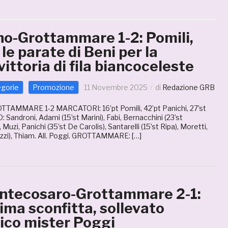
o-Grottammare 1-2: Pomili,
 le parate di Beni per la
ittoria di fila biancoceleste
egorie
Promozione
11 Novembre 2025
di
Redazione GRB
MMARE 1-2 MARCATORI: 16’pt Pomili, 42’pt Panichi, 27’st
androni, Adami (15’st Marini), Fabi, Bernacchini (23’st
, Muzi, Panichi (35’st De Carolis), Santarelli (15’st Ripa), Moretti,
lozzi), Thiam. All. Poggi. GROTTAMMARE: […]
ntecosaro-Grottammare 2-1:
tima sconfitta, sollevato
rico mister Poggi