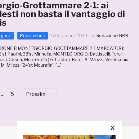
rgio-Grottammare 2-1: ai
esti non basta il vantaggio di
is
egorie
Promozione
5 Dicembre 2024
di
Redazione GRB
IRONE B MONTEGIORGIO-GROTTAMMARE 2-1 MARCATORI:
’st Paolini, 38’st Minnella. MONTEGIORGIO: Battistelli, Tarulli,
iali), Cesca, Monterotti (7’st Cobo), Bordi, A. Milozzi, Verdecchia,
, M. Milozzi (24’st Mourafin), […]
…
5
Prossimi →
X