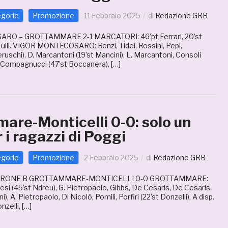
egorie
Promozione
11 Febbraio 2025
di
Redazione GRB
O – GROTTAMMARE 2-1 MARCATORI: 46’pt Ferrari, 20’st
) Tulli. VIGOR MONTECOSARO: Renzi, Tidei, Rossini, Pepi,
eruschi), D. Marcantoni (19’st Mancini), L. Marcantoni, Consoli
, Compagnucci (47’st Boccanera), […]
are-Monticelli 0-0: solo un
 i ragazzi di Poggi
egorie
Promozione
2 Febbraio 2025
di
Redazione GRB
IRONE B GROTTAMMARE-MONTICELLI 0-0 GROTTAMMARE:
nesi (45’st Ndreu), G. Pietropaolo, Gibbs, De Cesaris, De Cesaris,
), A. Pietropaolo, Di Nicolò, Pomili, Porfiri (22’st Donzelli). A disp.
nzelli, […]