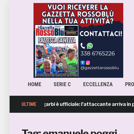
HOME
SERIE C
ECCELLENZA
PR
 Lorenzo Sgarbi è ufficiale: l’attaccante arriva in prestit
ULTIME
Tag:
emanuele poggi