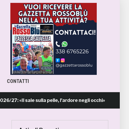
CONTATTI
Il sale sulla pelle, l’ardore negli occhi»
P
18 ore fa