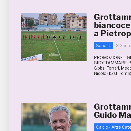
Grottamm
biancocel
a Pietro
Serie D
8 Genn
PROMOZIONE – G
GROTTAMMARE: Beni, 
Gibbs, Ferrari, Medo
Nicolò (15’st Pomili
Grottamm
Guido Ma
Calcio - Altre Cat