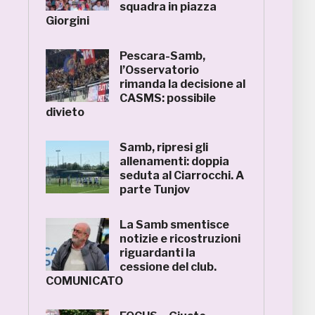
squadra in piazza
Giorgini
Pescara-Samb,
l’Osservatorio
rimanda la decisione al
CASMS: possibile
divieto
Samb, ripresi gli
allenamenti: doppia
seduta al Ciarrocchi. A
parte Tunjov
La Samb smentisce
notizie e ricostruzioni
riguardanti la
cessione del club.
COMUNICATO