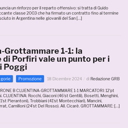
cia un rinforzo per il reparto offensivo: si tratta di Guido
accante classe 2003 che ha firmato un contratto fino al termine
ciuto in Argentina nelle giovanili del San […]
a-Grottammare 1-1: la
 di Porfiri vale un punto per i
i Poggi
egorie
Promozione
18 Dicembre 2024
di
Redazione GRB
RONE B CLUENTINA-GROTTAMMARE 1-1 MARCATORI: 12’pt
ni. CLUENTINA: Rocchi, Giaconi (46’st Gentili), Bosetti, Menghini,
(31’st Pierantoni), Trobbiani (41’st Montecchiari), Mancini,
rat, Camilloni (24’st Del Rosso). All. Cicarè. GROTTAMMARE: […]