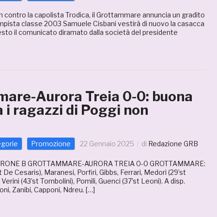
tch contro la capolista Trodica, il Grottammare annuncia un gradito
campista classe 2003 Samuele Cisbani vestirà di nuovo la casacca
sto il comunicato diramato dalla società del presidente
are-Aurora Treia 0-0: buona
 i ragazzi di Poggi non
o
egorie
Promozione
22 Gennaio 2025
di
Redazione GRB
IRONE B GROTTAMMARE-AURORA TREIA 0-0 GROTTAMMARE:
t De Cesaris), Maranesi, Porfiri, Gibbs, Ferrari, Medori (29’st
 Verini (43’st Tombolini), Pomili, Guenci (37’st Leoni). A disp.
ni, Zanibi, Capponi, Ndreu. […]