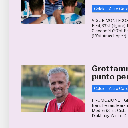
Calcio - Altre Cat
VIGOR MONTECOSAR
Pepi, 33’st (rigore
Cicconofri (30’st B
(19’st Arias Lopez)
Grottamm
punto per
Calcio - Altre Cat
PROMOZIONE – G
Beni, Ferrari, Mara
Medori (22’st Cisbani
Diakhaby, Zanibi, Do