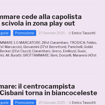
mmare cede alla capolista
 scivola in zona play out
egorie
Promozione
27 Gennaio 2025
di
Enrico Tassotti
ARE 1-0 MARCATORE: 28’st Ciaramitaro. TRODICA: Febbo,
t Marcaccio), Giovannini (37’st Berrettoni); Panichelli, Gobbi
 Becker (21’st Ciucci); Ciaramitaro, Greco, Emiliozzi, Susic,
n). All. Buratti. GROTTAMMARE: Beni, Donzelli, Maranesi (43’st
are: il centrocampista
Cisbani torna in biancoceleste
egorie
Promozione
25 Gennaio 2025
di
Enrico Tassotti