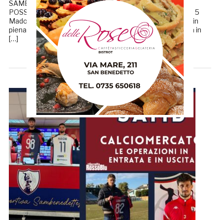
SAMB-TORRES 1-2, LA CRONACA MANCINELLI: «NON
POSSIAMO ALZARE BANDIERA BIANCA» ORSINI 5
Madornale, al 12’, l’errore sul cross dalla destra che arriva in
piena area piccola: resta piantato tra i pali e Sorrentino va in
[…]