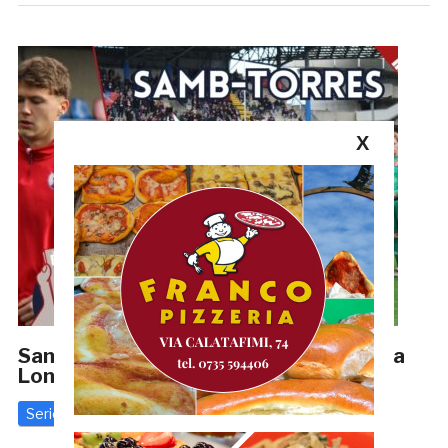
X
Samb-Torres 1-2, LE PAGELLE: Da Tosi a
Lonardo, quante bocciature
Serie C
16 Febbraio 2026
di
Redazione GRB