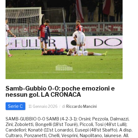
Samb-Gubbio 0-0: poche emozioni e
nessun gol. LA CRONACA
Serie C
11 Gennaio 2026
di
Riccardo Mancini
SAMB-GUBBIO 0-0 SAMB (4-2-3-1): Orsini; Pezzola, Dalmazzi,
Zini; Zoboletti, Bongelli (18’st Touré), Piccoli, Tosi (48’st Lulli);
Candellori; Konaté (11’st Lonardo), Eusepi (48’st Sbaffo). A disp.
Cultraro, Ponzanetti, Chelli, Vesprini, Napolitano, Iaiunese. All.