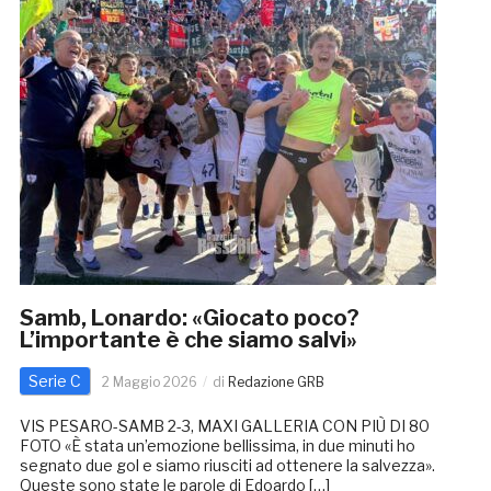
Samb, Lonardo: «Giocato poco?
L’importante è che siamo salvi»
Serie C
2 Maggio 2026
di
Redazione GRB
VIS PESARO-SAMB 2-3, MAXI GALLERIA CON PIÙ DI 80
FOTO «È stata un’emozione bellissima, in due minuti ho
segnato due gol e siamo riusciti ad ottenere la salvezza».
Queste sono state le parole di Edoardo […]