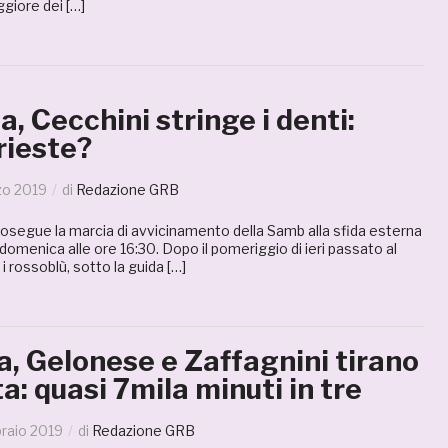
giore dei […]
a, Cecchini stringe i denti:
rieste?
zo 2019
di
Redazione GRB
rosegue la marcia di avvicinamento della Samb alla sfida esterna
 domenica alle ore 16:30. Dopo il pomeriggio di ieri passato al
i rossoblù, sotto la guida […]
, Gelonese e Zaffagnini tirano
ta: quasi 7mila minuti in tre
raio 2019
di
Redazione GRB