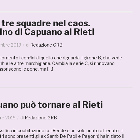
 tre squadre nel caos.
lino di Capuano al Rieti
mbre 2019
di
Redazione GRB
mento i confini di quello che riguarda il girone B, che vede
b e le altre marchigiane. Cambia la serie C, si rinnovano
aspriscono le pene, ma […]
ano può tornare al Rieti
re 2019
di
Redazione GRB
ssifica in coabitazione col Rende e un solo punto ottenuto: il
altri sono presenti gli ex Samb De Paoli e Pegorin) ha iniziato il