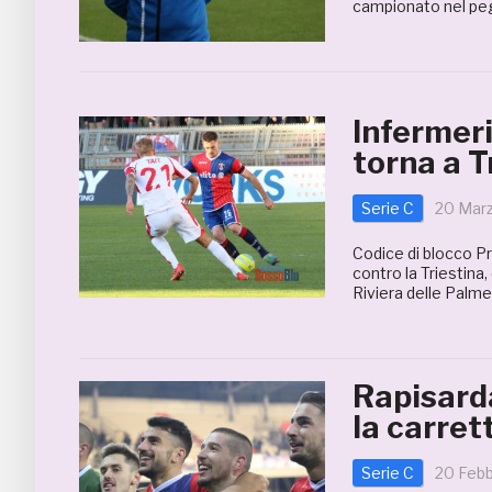
campionato nel peg
Infermeri
torna a T
Serie C
20 Mar
Codice di blocco P
contro la Triestina,
Riviera delle Palme 
Rapisarda
la carret
Serie C
20 Febb