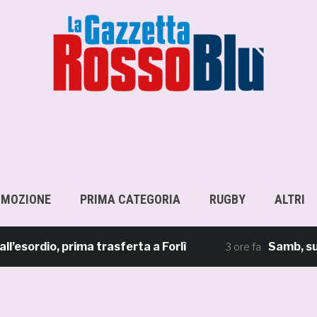
OMOZIONE
PRIMA CATEGORIA
RUGBY
ALTRI
sordio, prima trasferta a Forlì
Samb, su il s
3 ore fa