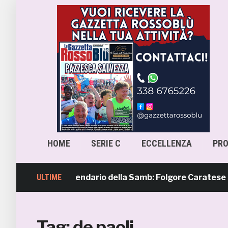
HOME
SERIE C
ECCELLENZA
PR
mavera 4, il calendario della Samb: Folgore Caratese all’e
ULTIME
Tag:
de paoli