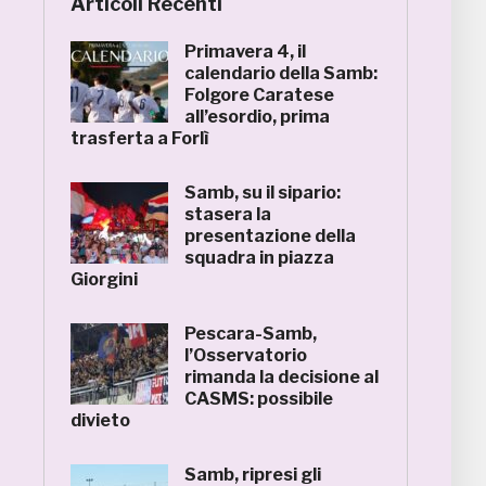
Articoli Recenti
Primavera 4, il
calendario della Samb:
Folgore Caratese
all’esordio, prima
trasferta a Forlì
Samb, su il sipario:
stasera la
presentazione della
squadra in piazza
Giorgini
Pescara-Samb,
l’Osservatorio
rimanda la decisione al
CASMS: possibile
divieto
Samb, ripresi gli