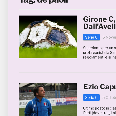
Girone C,
Dall’Avel
Serie C
6 Nove
Superiamo per un mo
protagonista la Sam
regolamenti e si in
Ezio Capu
Serie C
5 Ottob
Ultimo posto in cla
Rieti (dove tra gli 