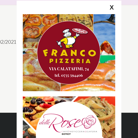
X
Segui la GRB
Facebook
/02/2021 n. 199/2021
Instagram
Twitter
Youtube
Gazzetta RossoBlù