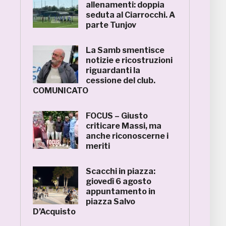
allenamenti: doppia
seduta al Ciarrocchi. A
parte Tunjov
La Samb smentisce
notizie e ricostruzioni
riguardanti la
cessione del club.
COMUNICATO
FOCUS – Giusto
criticare Massi, ma
anche riconoscerne i
meriti
Scacchi in piazza:
giovedì 6 agosto
appuntamento in
piazza Salvo
D’Acquisto