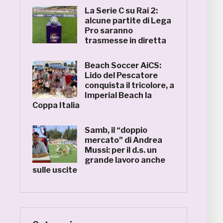
La Serie C su Rai 2:
alcune partite di Lega
Pro saranno
trasmesse in diretta
Beach Soccer AiCS:
Lido del Pescatore
conquista il tricolore, a
Imperial Beach la
Coppa Italia
Samb, il “doppio
mercato” di Andrea
Mussi: per il d.s. un
grande lavoro anche
sulle uscite