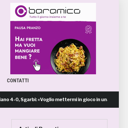
CONTATTI
-0, Sgarbi: «Voglio mettermi in gioco in una piazza ca