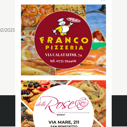
Segui la GRB
Facebook
/02/2021 n. 199/2021
Instagram
Twitter
Youtube
Gazzetta RossoBlù