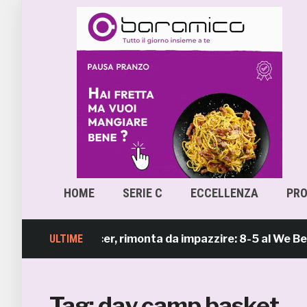
HOME
SERIE C
ECCELLENZA
PR
mb Beach Soccer, rimonta da impazzire: 8-5 al We Beach 
ULTIME
Tag:
day camp basket