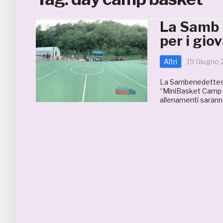
La Samb 
per i giov
Altri
19 Giugno
La Sambenedettese 
“MiniBasket Camp 2
allenamenti saranno 