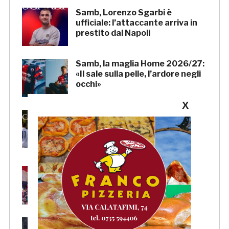
Samb, Lorenzo Sgarbi è
ufficiale: l’attaccante arriva in
prestito dal Napoli
Samb, la maglia Home 2026/27:
«Il sale sulla pelle, l’ardore negli
occhi»
X
Primavera 4, il calendario della
Samb: Folgore Caratese
all’esordio, prima trasferta a
Forlì
Samb, su il sipario: stasera la
presentazione della squadra in
piazza Giorgini
Pescara-Samb, l’Osservatorio