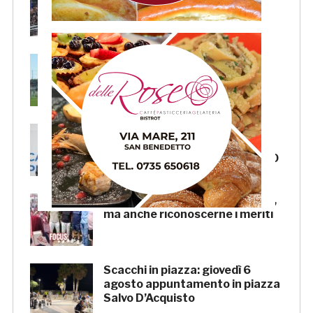
rimanda la decisione al CASMS:
possibile divieto
Samb, ripresi gli allenamenti:
doppia seduta al Ciarrocchi. A
parte Tunjov
La Samb smentisce notizie e
ricostruzioni riguardanti la
cessione del club. COMUNICATO
FOCUS – Giusto criticare Massi,
ma anche riconoscerne i meriti
Scacchi in piazza: giovedì 6
agosto appuntamento in piazza
Salvo D’Acquisto