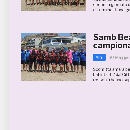
seconda giornata di
al termine di una ga
Samb Bea
campionat
Altri
30 Maggio
Sconfitta amara pe
battuta 4-2 dal Citt
rossoblù hanno sapu