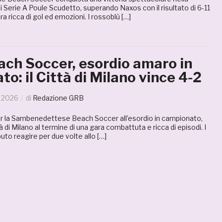
 Serie A Poule Scudetto, superando Naxos con il risultato di 6-11
ra ricca di gol ed emozioni. I rossoblù […]
ch Soccer, esordio amaro in
o: il Città di Milano vince 4-2
 2026
di
Redazione GRB
r la Sambenedettese Beach Soccer all’esordio in campionato,
à di Milano al termine di una gara combattuta e ricca di episodi. I
to reagire per due volte allo […]