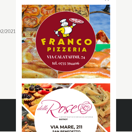
Segui la GRB
Facebook
/02/2021 n. 199/2021
Instagram
Twitter
Youtube
Gazzetta RossoBlù