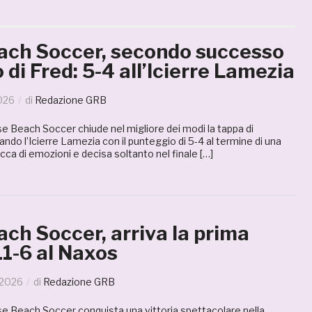
ch Soccer, secondo successo
 di Fred: 5-4 all’Icierre Lamezia
026
di
Redazione GRB
Beach Soccer chiude nel migliore dei modi la tappa di
ndo l’Icierre Lamezia con il punteggio di 5-4 al termine di una
cca di emozioni e decisa soltanto nel finale […]
ch Soccer, arriva la prima
 11-6 al Naxos
 2026
di
Redazione GRB
Beach Soccer conquista una vittoria spettacolare nella