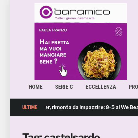
HOME
SERIE C
ECCELLENZA
PR
b Beach Soccer, rimonta da impazzire: 8-5 al We Beach C
ULTIME
Tag:
castelsardo