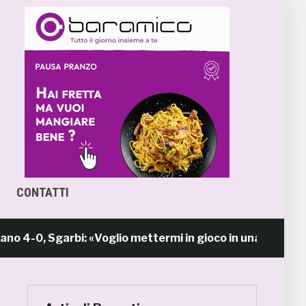
CONTATTI
-0, Sgarbi: «Voglio mettermi in gioco in una piazza ca