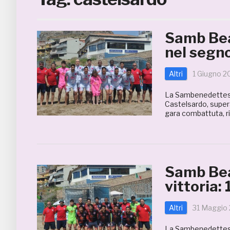
Samb Bea
nel segno
Altri
1 Giugno 2
La Sambenedettese 
Castelsardo, supera
gara combattuta, ri
Samb Bea
vittoria:
Altri
31 Maggio
La Sambenedettese 