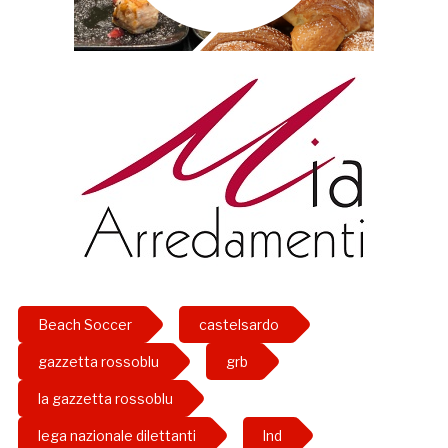
Beach Soccer
castelsardo
gazzetta rossoblu
grb
la gazzetta rossoblu
lega nazionale dilettanti
lnd