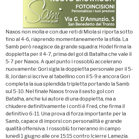
Naxos non molla e con due reti di Miola si riporta sotto
fino al 4-6, riaprendo momentaneamente la sfida. La
Samb però reagisce da grande squadra: Hodel firma la
doppietta per il 4-7, prima del gol di Batalha che vale il
5-7 per Naxos. A quel punto i rossoblù accelerano
nuovamente: Gori sigla la doppietta personale per il 5-
8, Jordan si iscrive al tabellino con il 5-9 e ancora Gori
completa la sua splendida tripletta portando la Samb
sul 5-10. Nel finale Naxos trova il sesto gol con
Batalha, anche lui autore di una doppietta, ma a
chiudere definitivamente i conti è Fred, che firma il
definitivo 6-11. Una prova di forza importante per la
Samb, capace di imporsi con personalità e grande
qualità offensiva. I rossoblù torneranno in campo
lunedì 1 giugno alle ore 15:15 contro Icierre Lamezia.