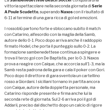
La
Sambenedettese Beach Soccer
conquista una
vittoria spettacolare nella seconda giornata di
Serie
A Poule Scudetto
, superando
Naxos
con il risultato di
6-11 al termine di una gara ricca di gol ed emozioni.
I rossoblù partono forte e sbloccano subito il match
con Catarino, all’esordio con la maglia della Samb,
autore dello 0-1. Poco dopo arriva anche il raddoppio
firmato Hodel, che porta il punteggio sullo 0-2. La
formazione sambenedettese continua a spingere e
trova il terzo gol con De Baptistis, per lo 0-3. Naxos
prova a reagire con Caique, che accorcia sull’1-3, ma la
Samb resta padrona della gara e cala il poker con Gori.
Poco dopo il direttore di gara sventola un cartellino
rosso a Giordani. I siciliani tornano in partita ancora
con Caique, autore della doppietta personale, ma
Catarino risponde presente e firma anche lui la
seconda rete di giornata. Sul 2-6 arriva poi il gol di
Addarii, preciso dal dischetto dopo un calcio di rigore