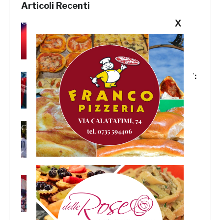
Articoli Recenti
X
Samb, Lorenzo Sgarbi è
ufficiale: l’attaccante arriva in
prestito dal Napoli
Samb, la maglia Home 2026/27:
«Il sale sulla pelle, l’ardore negli
occhi»
Primavera 4, il calendario della
Samb: Folgore Caratese
all’esordio, prima trasferta a
Forlì
Samb, su il sipario: stasera la
presentazione della squadra in
piazza Giorgini