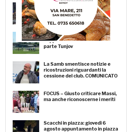
Pescara-Samb, l’Osservatorio
rimanda la decisione al CASMS:
possibile divieto
Samb, ripresi gli allenamenti:
doppia seduta al Ciarrocchi. A
parte Tunjov
La Samb smentisce notizie e
ricostruzioni riguardanti la
cessione del club. COMUNICATO
FOCUS – Giusto criticare Massi,
ma anche riconoscerne i meriti
Scacchi in piazza: giovedì 6
agosto appuntamento in piazza