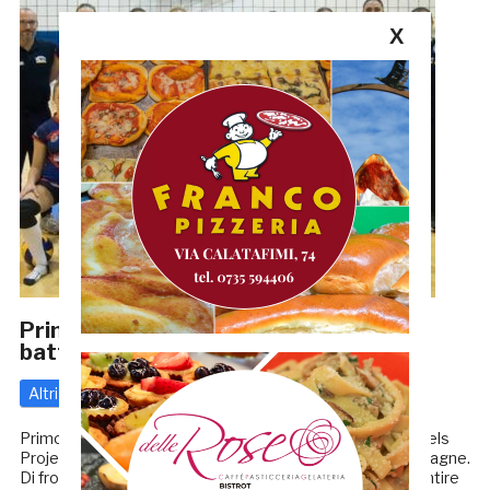
X
Primo punto per la De Mitri Volley: che
battaglia a Mesagne
Altri
25 Ottobre 2018
di
Redazione GRB
Primo storico punto in serie B2 per la De Mitri Volley Angels
Project che sfiora l’impresa sul caldissimo campo di Mesagne.
Di fronte a circa seicento spettatori, che hanno fatto sentire