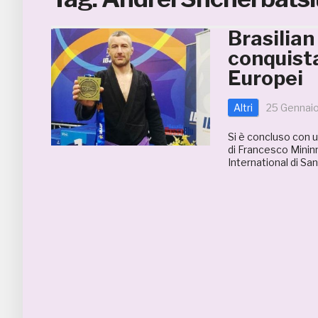
Brasilian
conquista
Europei
Altri
25 Gennai
Si è concluso con u
di Francesco Mininn
International di Sa