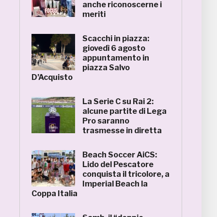
anche riconoscerne i
meriti
Scacchi in piazza:
giovedì 6 agosto
appuntamento in
piazza Salvo
D’Acquisto
La Serie C su Rai 2:
alcune partite di Lega
Pro saranno
trasmesse in diretta
Beach Soccer AiCS:
Lido del Pescatore
conquista il tricolore, a
Imperial Beach la
Coppa Italia