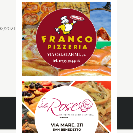
Segui la GRB
Facebook
/02/2021 n. 199/2021
Instagram
Twitter
Youtube
Gazzetta RossoBlù