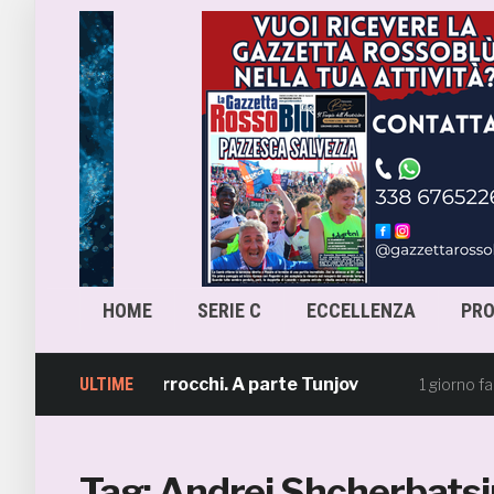
HOME
SERIE C
ECCELLENZA
PR
ia seduta al Ciarrocchi. A parte Tunjov
ULTIME
La
1 giorno fa
Tag:
Andrei Shcherbats