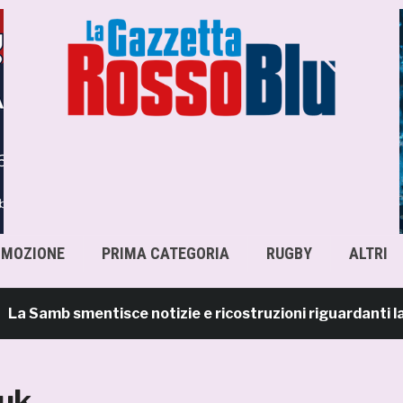
OMOZIONE
PRIMA CATEGORIA
RUGBY
ALTRI
 Samb smentisce notizie e ricostruzioni riguardanti la 
iuk