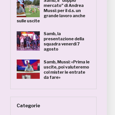
Samb, il “doppio
mercato” di Andrea
Mussi: per il d.s. un
grande lavoro anche
sulle uscite
Samb, la
presentazione della
squadra venerdì 7
agosto
Samb, Mussi: «Prima le
uscite, poi valuteremo
col mister le entrate
da fare»
Categorie