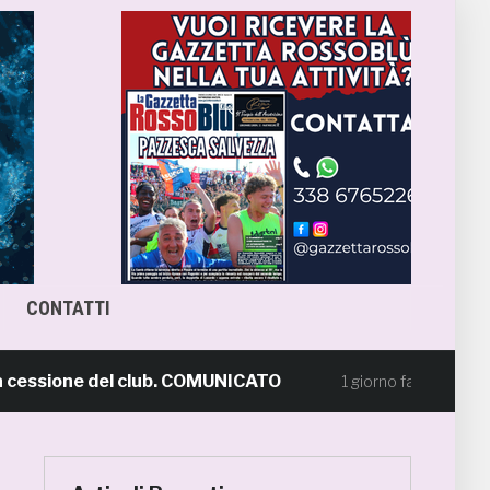
CONTATTI
cessione del club. COMUNICATO
FOCUS – Gi
1 giorno fa