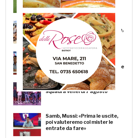
trasmesse in diretta
Beach Soccer AiCS: Lido del
Pescatore conquista il tricolore,
a Imperial Beach la Coppa Italia
Samb, il “doppio mercato” di
Andrea Mussi: per il d.s. un
grande lavoro anche sulle uscite
Samb, la presentazione della
squadra venerdì 7 agosto
Samb, Mussi: «Prima le uscite,
poi valuteremo col mister le
entrate da fare»