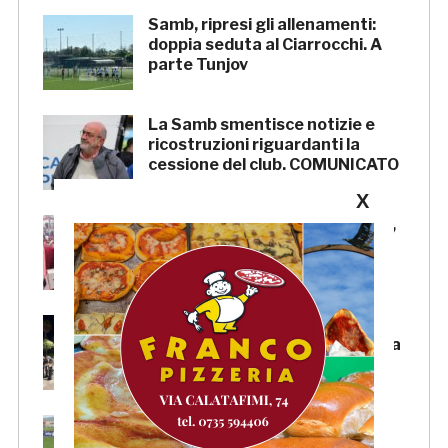
Samb, ripresi gli allenamenti:
doppia seduta al Ciarrocchi. A
parte Tunjov
La Samb smentisce notizie e
ricostruzioni riguardanti la
cessione del club. COMUNICATO
X
FOCUS – Giusto criticare Massi,
ma anche riconoscerne i meriti
Scacchi in piazza: giovedì 6
agosto appuntamento in piazza
Salvo D’Acquisto
La Serie C su Rai 2: alcune
partite di Lega Pro saranno