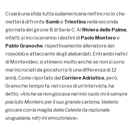
Ci sarà una sfida tutta sudamericana nell’incrocio che
metterà di fronte
Samb
e
Triestina
nella seconda
giornata del girone B di Serie C. Al
Riviera delle Palme
,
infatti, si incroceranno i destini di
Paolo Montero
e
Pablo Granoche
, rispettivamente allenatore dei
rossoblù e attaccante degli alabardati. Entrambi nativi
di Montevideo, si stimano molto anche se non si sono
mai incrociati da giocatori (c’è una differenza di 12
anni). Come riportato dal
Corriere Adriatico
, però,
Granoche tempo fa, nel corso di un’intervista, ha
detto:
«Anche se non giocava nel mio ruolo mi è sempre
piaciuto Montero per il suo grande carisma. Vederlo
giocare con la maglia della Celeste (la nazionale
uruguaiana, ndr) mi emozionava»
.