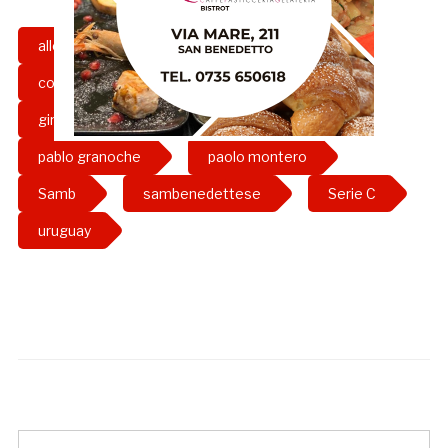
allenatore
attaccante
calcio
corriere adriatico
gazzetta rossoblu
girone b
grb
intervista
pablo granoche
paolo montero
Samb
sambenedettese
Serie C
uruguay