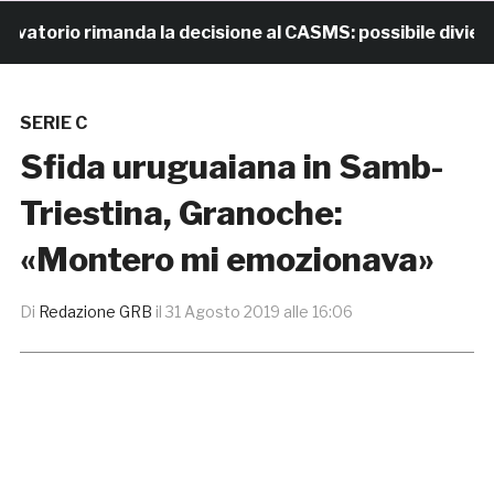
torio rimanda la decisione al CASMS: possibile divieto
SERIE C
Sfida uruguaiana in Samb-
Triestina, Granoche:
«Montero mi emozionava»
Di
Redazione GRB
il
31 Agosto 2019 alle 16:06