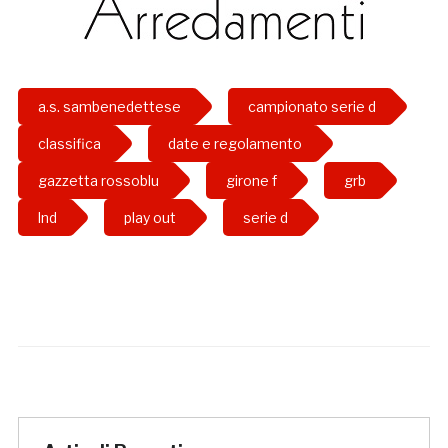
a.s. sambenedettese
campionato serie d
classifica
date e regolamento
gazzetta rossoblu
girone f
grb
lnd
play out
serie d