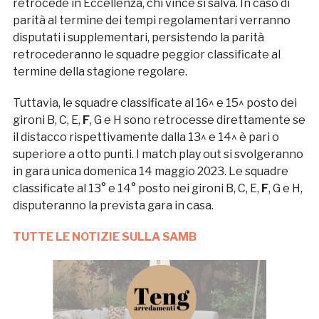
retrocede in Eccellenza, chi vince si salva. In caso di
parità al termine dei tempi regolamentari verranno
disputati i supplementari, persistendo la parità
retrocederanno le squadre peggior classificate al
termine della stagione regolare.
Tuttavia, le squadre classificate al 16^ e 15^ posto dei
gironi B, C, E,
F
, G e H sono retrocesse direttamente se
il distacco rispettivamente dalla 13^ e 14^ è pari o
superiore a otto punti. I match play out si svolgeranno
in gara unica domenica 14 maggio 2023. Le squadre
classificate al 13° e 14° posto nei gironi B, C, E,
F
, G e H,
disputeranno la prevista gara in casa.
TUTTE LE NOTIZIE SULLA SAMB