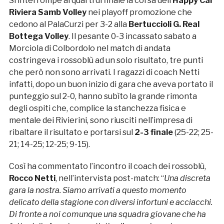
Si interrompe ai quarti di finale la corsa dell’
Happy Car
Riviera Samb Volley
nei playoff promozione che
cedono al PalaCurzi per 3-2 alla
Bertuccioli G. Real
Bottega Volley
. Il pesante 0-3 incassato sabato a
Morciola di Colbordolo nel match di andata
costringeva i rossoblù ad un solo risultato, tre punti
che però non sono arrivati. I ragazzi di coach Netti
infatti, dopo un buon inizio di gara che aveva portato il
punteggio sul 2-0, hanno subìto la grande rimonta
degli ospiti che, complice la stanchezza fisica e
mentale dei Rivierini, sono riusciti nell’impresa di
ribaltare il risultato e portarsi sul
2-3 finale
(25-22; 25-
21; 14-25; 12-25; 9-15).
Così ha commentato l’incontro il coach dei rossoblù,
Rocco Netti
, nell’intervista post-match: “
Una discreta
gara la nostra. Siamo arrivati a questo momento
delicato della stagione con diversi infortuni e acciacchi.
Di fronte a noi comunque una squadra giovane che ha