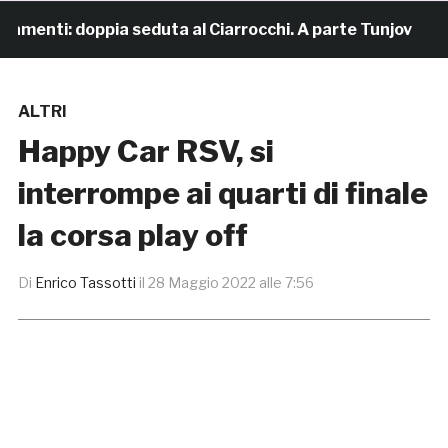
menti: doppia seduta al Ciarrocchi. A parte Tunjov
1
ALTRI
Happy Car RSV, si
interrompe ai quarti di finale
la corsa play off
Di
Enrico Tassotti
il
28 Maggio 2022 alle 7:56