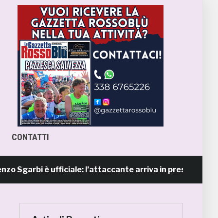
CONTATTI
bi è ufficiale: l’attaccante arriva in prestito dal Napoli