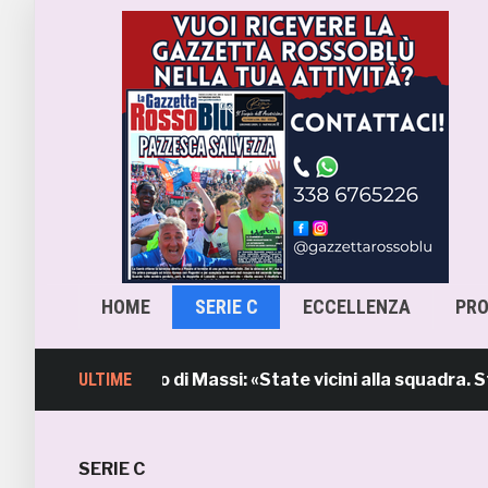
HOME
SERIE C
ECCELLENZA
PR
 l’intervento di Massi: «State vicini alla squadra. Stiamo
ULTIME
SERIE C