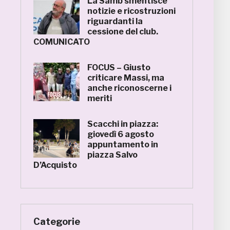
La Samb smentisce
notizie e ricostruzioni
riguardanti la
cessione del club.
COMUNICATO
FOCUS – Giusto
criticare Massi, ma
anche riconoscerne i
meriti
Scacchi in piazza:
giovedì 6 agosto
appuntamento in
piazza Salvo
D’Acquisto
Categorie