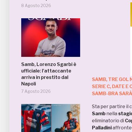
8 Agosto 2026
Samb, Lorenzo Sgarbi è
ufficiale: l’attaccante
arriva in prestito dal
SAMB, TRE GOL 
Napoli
SERIE C, DATE E
7 Agosto 2026
SAMB-BRA SARÀ 
Sta per partire il 
Samb
nella
stagi
eliminatorio di
Cop
Palladini
affronte