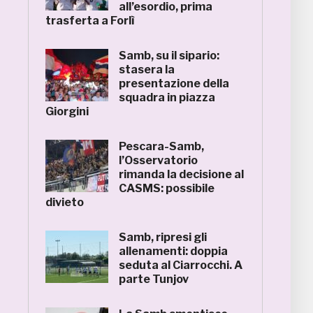
all’esordio, prima
trasferta a Forlì
Samb, su il sipario:
stasera la
presentazione della
squadra in piazza
Giorgini
Pescara-Samb,
l’Osservatorio
rimanda la decisione al
CASMS: possibile
divieto
Samb, ripresi gli
allenamenti: doppia
seduta al Ciarrocchi. A
parte Tunjov