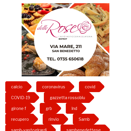
calcio
coronavirus
covid
COVID-19
gazzetta rossoblu
girone f
grb
lnd
recupero
rinvio
Samb
samb-vastogirardi
sambenedettese