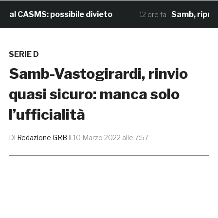
 CASMS: possibile divieto
Samb, ripresi gl
12 ore fa
SERIE D
Samb-Vastogirardi, rinvio
quasi sicuro: manca solo
l’ufficialità
Di
Redazione GRB
il
10 Marzo 2022 alle 7:57