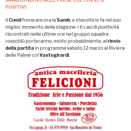
SAMB DI NUOVO ALLE PRESE COL COVID: 6
POSITIVI
Il
Covid
frena ancora la
Samb
, e stavolta lo fa nel suo
miglior momento della stagione. I 6 casi di positività
riscontrati nelle ultime ore nel gruppo squadra
rossoblù porteranno, molto probabilmente, al
rinvio
della partita
in programma sabato 12 marzo al Riviera
delle Palme col
Vastogirardi
.